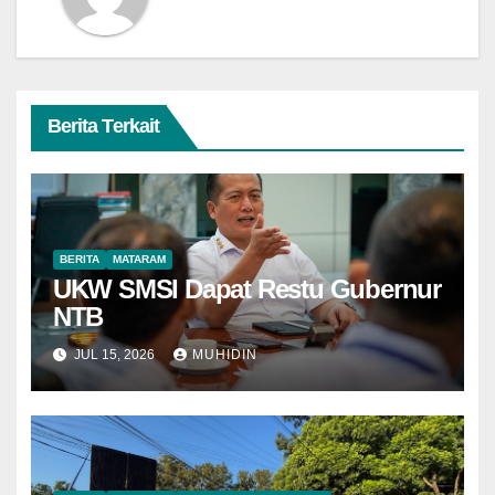
Berita Terkait
BERITA
MATARAM
UKW SMSI Dapat Restu Gubernur
NTB
JUL 15, 2026
MUHIDIN