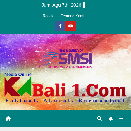
Skip
Jum. Agu 7th, 2026
to
Redaksi
Tentang Kami
content