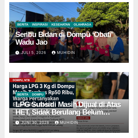
BERITA
INSPIRASI
KESEHATAN
OLAHRAGA
Seribu Bidan di Dompu ‘Obati’
Wadu Jao
JULI 5, 2026
MUHIDIN
BERITA
DOMPU
LPG Subsidi Masih Dijual di Atas
HET, Sidak Berulang Belum
Mampu Menekan Harga
JUNI 30, 2026
MUHIDIN