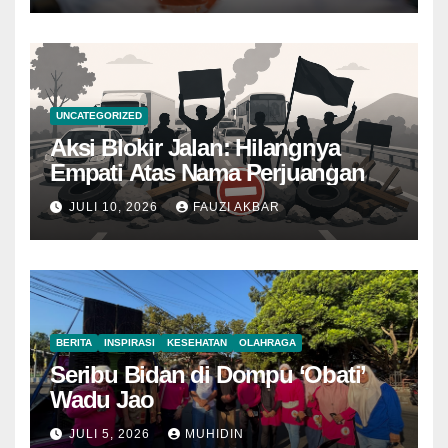
UNCATEGORIZED
Aksi Blokir Jalan: Hilangnya
Empati Atas Nama Perjuangan
JULI 10, 2026
FAUZI AKBAR
BERITA
INSPIRASI
KESEHATAN
OLAHRAGA
Seribu Bidan di Dompu ‘Obati’
Wadu Jao
JULI 5, 2026
MUHIDIN