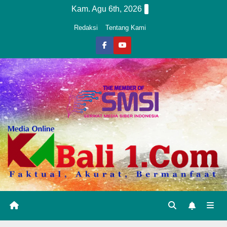
Skip
Kam. Agu 6th, 2026
to
Redaksi
Tentang Kami
content