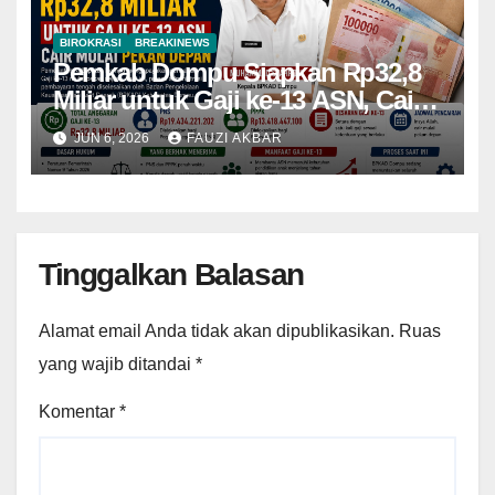
BIROKRASI
BREAKINEWS
Pemkab Dompu Siapkan Rp32,8
Miliar untuk Gaji ke-13 ASN, Cair
Mulai Pekan Depan
JUN 6, 2026
FAUZI AKBAR
Tinggalkan Balasan
Alamat email Anda tidak akan dipublikasikan.
Ruas
yang wajib ditandai
*
Komentar
*