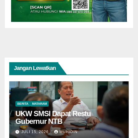
Jangan Lewatkan
BERITA
MATARAM
UKW SMSI Dapat Restu
Gubernur NTB
JULI 15, 2026
MUHIDIN