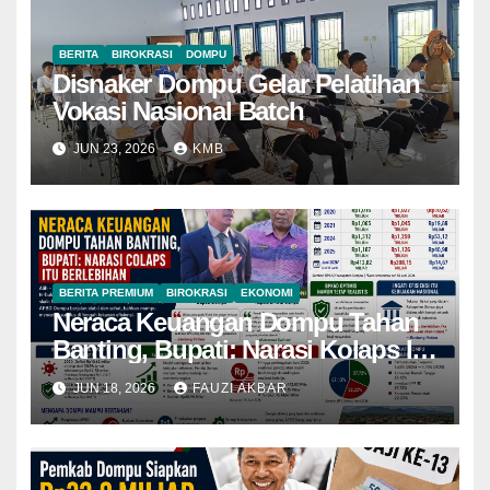
BERITA
BIROKRASI
DOMPU
Disnaker Dompu Gelar Pelatihan
Vokasi Nasional Batch
JUN 23, 2026
KMB
BERITA PREMIUM
BIROKRASI
EKONOMI
Neraca Keuangan Dompu Tahan
Banting, Bupati: Narasi Kolaps Itu
Berlebihan
JUN 18, 2026
FAUZI AKBAR