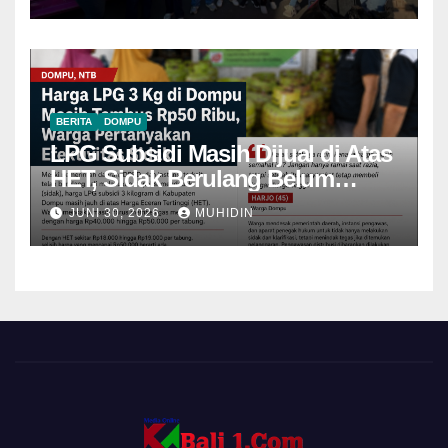
BERITA
DOMPU
LPG Subsidi Masih Dijual di Atas
HET, Sidak Berulang Belum
Mampu Menekan Harga
JUNI 30, 2026
MUHIDIN