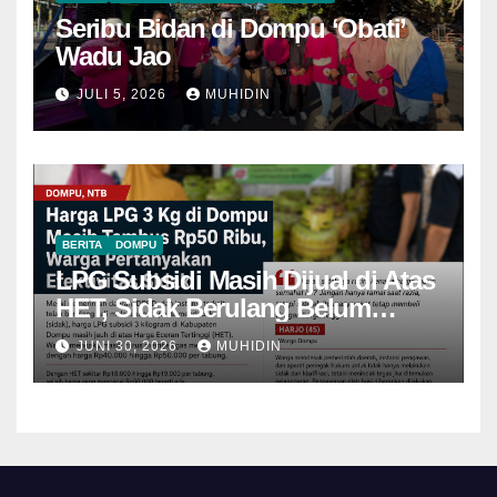
Seribu Bidan di Dompu ‘Obati’
Wadu Jao
JULI 5, 2026
MUHIDIN
BERITA
DOMPU
LPG Subsidi Masih Dijual di Atas
HET, Sidak Berulang Belum
Mampu Menekan Harga
JUNI 30, 2026
MUHIDIN