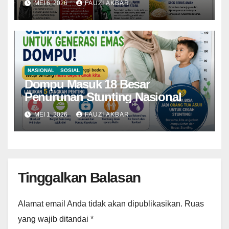
MEI 6, 2026
FAUZI AKBAR
NASIONAL
SOSIAL
Dompu Masuk 18 Besar
Penurunan Stunting Nasional
MEI 1, 2026
FAUZI AKBAR
Tinggalkan Balasan
Alamat email Anda tidak akan dipublikasikan.
Ruas
yang wajib ditandai
*