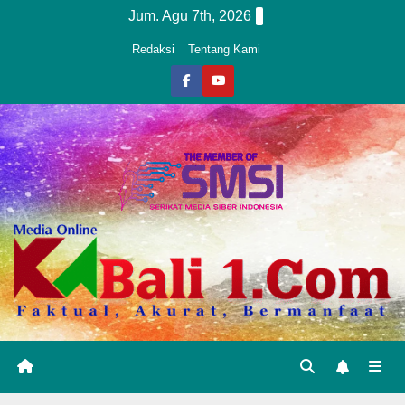
Skip
Jum. Agu 7th, 2026
to
Redaksi
Tentang Kami
content