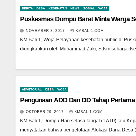
BERITA
DESA
KESEHATAN
NEWS
SOSIAL
WOJA
Puskesmas Dompu Barat Minta Warga Se
NOVEMBER 8, 2017
KMBALI1.COM
KM Bali 1, Woja-Pelayanan kesehatan public di Puske
diungkapkan oleh Muhammad Zaki, S.Km sebagai K
ADVETORIAL
DESA
WOJA
Pengunaan ADD Dan DD Tahap Pertama
OKTOBER 29, 2017
KMBALI1.COM
KM Bali 1, Dompu-Hari selasa tangal (17/10) lalu 
menyatakan bahwa pengelolaan Alokasi Dana Desa 