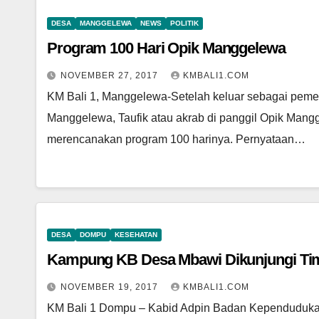
DESA
MANGGELEWA
NEWS
POLITIK
Program 100 Hari Opik Manggelewa
NOVEMBER 27, 2017
KMBALI1.COM
KM Bali 1, Manggelewa-Setelah keluar sebagai pem
Manggelewa, Taufik atau akrab di panggil Opik Mang
merencanakan program 100 harinya. Pernyataan…
DESA
DOMPU
KESEHATAN
Kampung KB Desa Mbawi Dikunjungi T
NOVEMBER 19, 2017
KMBALI1.COM
KM Bali 1 Dompu – Kabid Adpin Badan Kependuduka