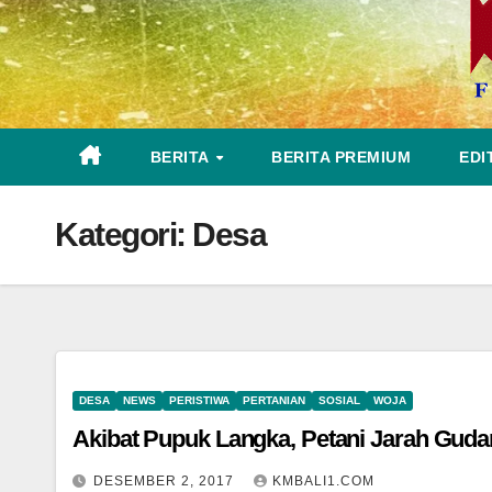
BERITA
BERITA PREMIUM
EDI
Kategori:
Desa
DESA
NEWS
PERISTIWA
PERTANIAN
SOSIAL
WOJA
Akibat Pupuk Langka, Petani Jarah Gud
DESEMBER 2, 2017
KMBALI1.COM