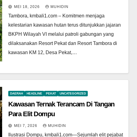
Sisa Kayu Angkutan
MEI 18, 2026
MUHIDIN
Tambora, kmbali1.com – Komitmen menjaga
kelestarian kawasan hutan terus ditunjukkan jajaran
BKPH Wilayah VI melalui patroli gabungan yang
dilaksanakan Resort Pekat dan Resort Tambora di
kawasan KM 12, Desa Pekat,…
DAERAH
HEADLINE
PEKAT
UNCATEGORIZED
Kawasan Ternak Terancam Di Tangan
Para Elit Dompu
MEI 7, 2026
MUHIDIN
Ilustrasi Dompu, kmbali1.com—Sejumlah elit pejabat