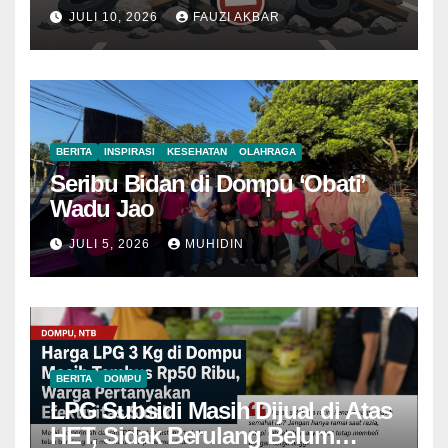
JULI 10, 2026
FAUZI AKBAR
BERITA
INSPIRASI
KESEHATAN
OLAHRAGA
Seribu Bidan di Dompu ‘Obati’
Wadu Jao
JULI 5, 2026
MUHIDIN
BERITA
DOMPU
LPG Subsidi Masih Dijual di Atas
HET, Sidak Berulang Belum