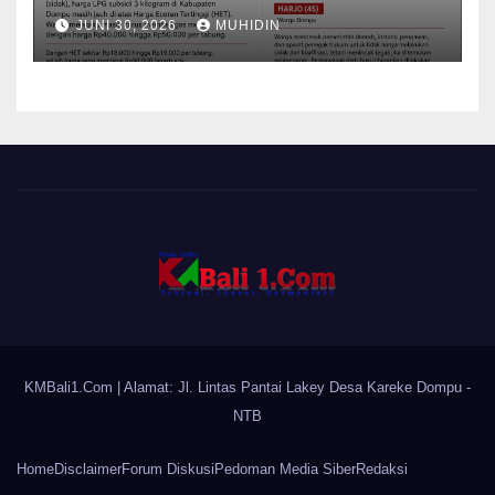
Mampu Menekan Harga
JUNI 30, 2026
MUHIDIN
KMBali1.Com
| Alamat: Jl. Lintas Pantai Lakey Desa Kareke Dompu -
NTB
Home
Disclaimer
Forum Diskusi
Pedoman Media Siber
Redaksi