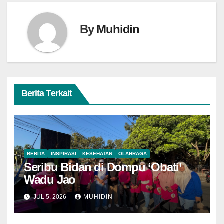
By
Muhidin
Berita Terkait
BERITA
INSPIRASI
KESEHATAN
OLAHRAGA
Seribu Bidan di Dompu ‘Obati’
Wadu Jao
JUL 5, 2026
MUHIDIN