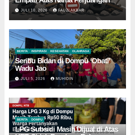
JULI 10, 2026
FAUZI AKBAR
BERITA
INSPIRASI
KESEHATAN
OLAHRAGA
Seribu Bidan di Dompu ‘Obati’
Wadu Jao
JULI 5, 2026
MUHIDIN
BERITA
DOMPU
LPG Subsidi Masih Dijual di Atas