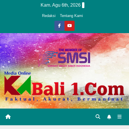
Skip
Kam. Agu 6th, 2026
to
Redaksi
Tentang Kami
content