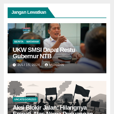
Jangan Lewatkan
BERITA
MATARAM
UKW SMSI Dapat Restu
Gubernur NTB
JULI 15, 2026
MUHIDIN
UNCATEGORIZED
Aksi Blokir Jalan: Hilangnya
Empati Atas Nama Perjuangan