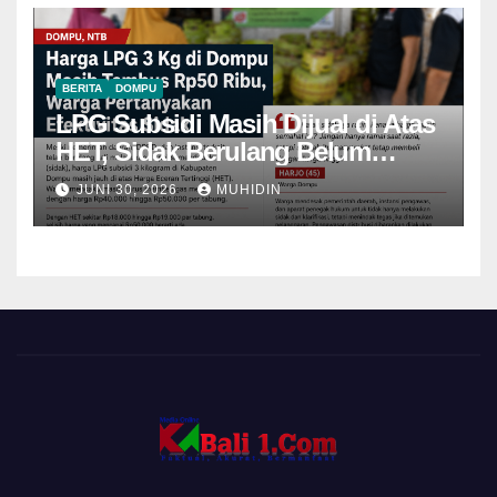
BERITA
DOMPU
LPG Subsidi Masih Dijual di Atas
HET, Sidak Berulang Belum
Mampu Menekan Harga
JUNI 30, 2026
MUHIDIN