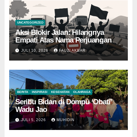
UNCATEGORIZED
Aksi Blokir Jalan: Hilangnya
Empati Atas Nama Perjuangan
JULI 10, 2026
FAUZI AKBAR
BERITA
INSPIRASI
KESEHATAN
OLAHRAGA
Seribu Bidan di Dompu ‘Obati’
Wadu Jao
JULI 5, 2026
MUHIDIN