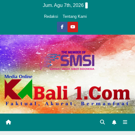
Skip
Jum. Agu 7th, 2026
to
Redaksi
Tentang Kami
content