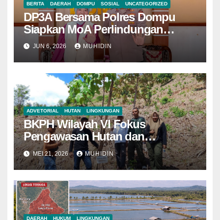
BERITA
DAERAH
DOMPU
SOSIAL
UNCATEGORIZED
DP3A Bersama Polres Dompu
Siapkan MoA Perlindungan
Perempuan dan Anak
JUN 6, 2026
MUHIDIN
ADVETORIAL
HUTAN
LINGKUNGAN
BKPH Wilayah VI Fokus
Pengawasan Hutan dan
Pemantauan Demplot di KH Riwo
MEI 21, 2026
MUHIDIN
DAERAH
HUKUM
LINGKUNGAN