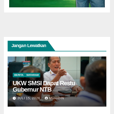
Jangan Lewatkan
BERITA
MATARAM
UKW SMSI Dapat Restu
Gubernur NTB
JULI 15, 2026
MUHIDIN