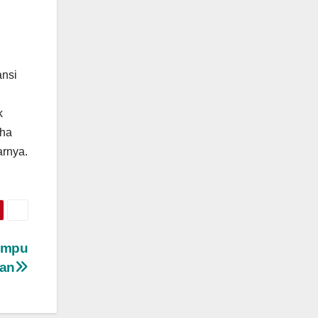
ansi
k
aha
arnya.
Dompu
wan