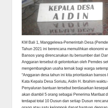
KM Bali 1, Manggelewa-Pemerintah Desa (Pemdes
Tahun 2021 ini berencana memulihkan ekonomi wa
Bansos yang direncanakan itu bersumber dari Dan
Anggaran tersebut di gelontorkan oleh Pemdes s
mengembangkan usaha ternak bagi warga setemp
“Anggaran desa tahun ini kita prioritaskan bans
Kata Kepala Desa Soriutu, Aidin H. Ibrahim waktu 
Penyaluran bantuan tersebut berdasarkan kesep
akan diambil 5 orang sebagai Penerima Manfaat dal
terdapat total 10 Dusun dan
setiap Dusun rencana
orang atau satu kelompok dapat bantuan dengan ju