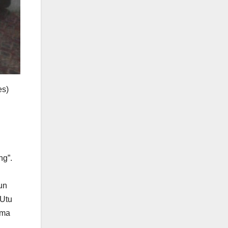
es)
ng”.
un
 Utu
ima