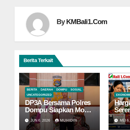
By
KMBali1.Com
Berita Terkait
BERITA
DAERAH
DOMPU
SOSIAL
UNCATEGORIZED
EKONOMI
DP3A Bersama Polres
Harg
Dompu Siapkan MoA
Sere
Perlindungan
Khaw
JUN 6, 2026
MUHIDIN
MEI 6
Perempuan dan Anak