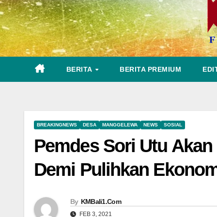
BERITA
BERITA PREMIUM
EDI
BREAKINGNEWS
DESA
MANGGELEWA
NEWS
SOSIAL
Pemdes Sori Utu Akan 
Demi Pulihkan Ekonom
By
KMBali1.Com
FEB 3, 2021