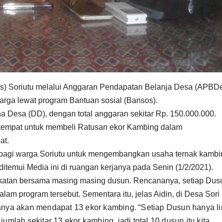
) Soriutu melalui Anggaran Pendapatan Belanja Desa (APBD
rga lewat program Bantuan sosial (Bansos).
a Desa (DD), dengan total anggaran sekitar Rp. 150.000.000.
etempat untuk membeli Ratusan ekor Kambing dalam
at.
os bagi warga Soriutu untuk mengembangkan usaha ternak kambi
ditemui Media ini di ruangan kerjanya pada Senin (1/2/2021).
akatan bersama masing masing dusun. Rencananya, setiap Dus
am program tersebut. Sementara itu, jelas Aidin, di Desa Sori
nya akan mendapat 13 ekor kambing. “Setiap Dusun hanya l
mlah sekitar 13 ekor kambing, jadi total 10 dusun itu kita