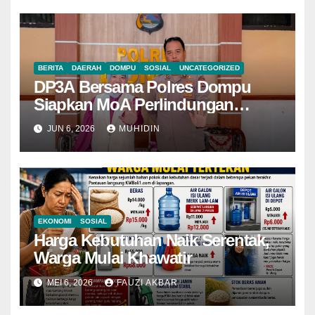
BERITA
DAERAH
DOMPU
SOSIAL
UNCATEGORIZED
DP3A Bersama Polres Dompu
Siapkan MoA Perlindungan
Perempuan dan Anak
JUN 6, 2026
MUHIDIN
EKONOMI
SOSIAL
Harga Kebutuhan Naik Serentak,
Warga Mulai Khawatir
MEI 6, 2026
FAUZI AKBAR