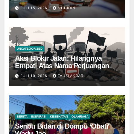
JULI 15, 2026
MUHIDIN
UNCATEGORIZED
Aksi Blokir Jalan: Hilangnya
Empati Atas Nama Perjuangan
JULI 10, 2026
FAUZI AKBAR
BERITA
INSPIRASI
KESEHATAN
OLAHRAGA
Seribu Bidan di Dompu ‘Obati’
Wadu Jao