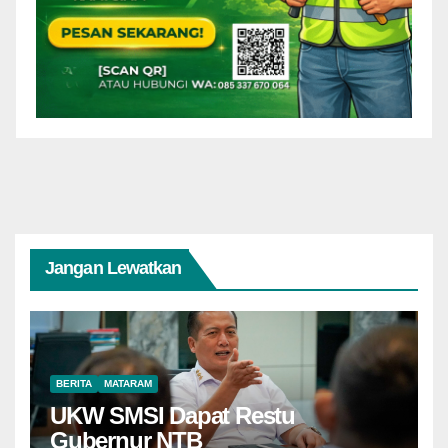
Jangan Lewatkan
BERITA
MATARAM
UKW SMSI Dapat Restu
Gubernur NTB