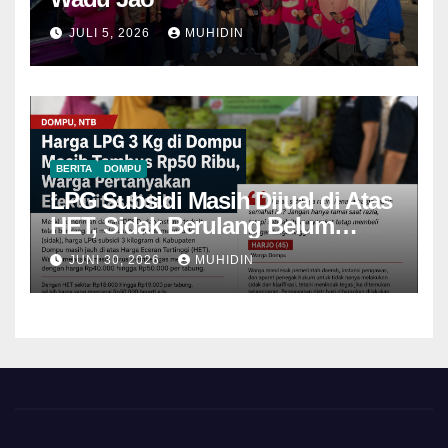
JULI 5, 2026
MUHIDIN
BERITA
DOMPU
LPG Subsidi Masih Dijual di Atas
HET, Sidak Berulang Belum
Mampu Menekan Harga
JUNI 30, 2026
MUHIDIN