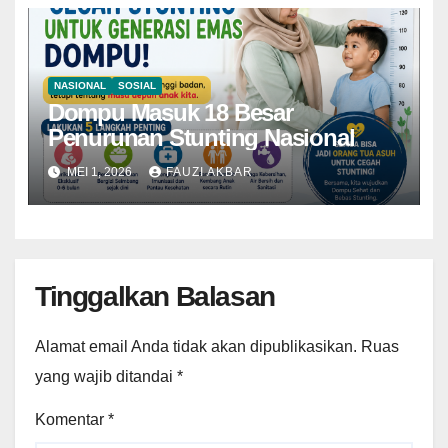
NASIONAL
SOSIAL
Dompu Masuk 18 Besar
Penurunan Stunting Nasional
MEI 1, 2026
FAUZI AKBAR
Tinggalkan Balasan
Alamat email Anda tidak akan dipublikasikan.
Ruas
yang wajib ditandai
*
Komentar
*