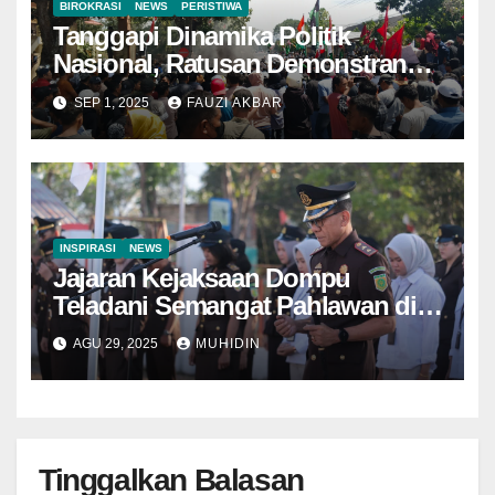
BIROKRASI
NEWS
PERISTIWA
Tanggapi Dinamika Politik
Nasional, Ratusan Demonstran
Turun Ke Jalan
SEP 1, 2025
FAUZI AKBAR
INSPIRASI
NEWS
Jajaran Kejaksaan Dompu
Teladani Semangat Pahlawan di
Hari Lahir Kejaksaan
AGU 29, 2025
MUHIDIN
Tinggalkan Balasan