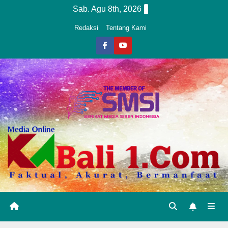
Skip
Sab. Agu 8th, 2026
to
Redaksi
Tentang Kami
content