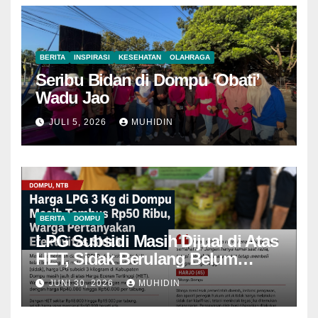
BERITA
INSPIRASI
KESEHATAN
OLAHRAGA
Seribu Bidan di Dompu ‘Obati’
Wadu Jao
JULI 5, 2026
MUHIDIN
BERITA
DOMPU
LPG Subsidi Masih Dijual di Atas
HET, Sidak Berulang Belum
Mampu Menekan Harga
JUNI 30, 2026
MUHIDIN