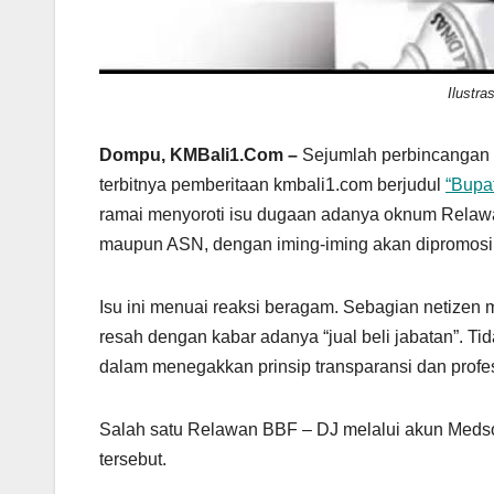
Ilustras
Dompu, KMBali1.Com –
Sejumlah perbincangan 
terbitnya pemberitaan kmbali1.com berjudul
“Bupat
ramai menyoroti isu dugaan adanya oknum Relaw
maupun ASN, dengan iming-iming akan dipromosika
Isu ini menuai reaksi beragam. Sebagian netizen
resah dengan kabar adanya “jual beli jabatan”. T
dalam menegakkan prinsip transparansi dan profes
Salah satu Relawan BBF – DJ melalui akun Med
tersebut.