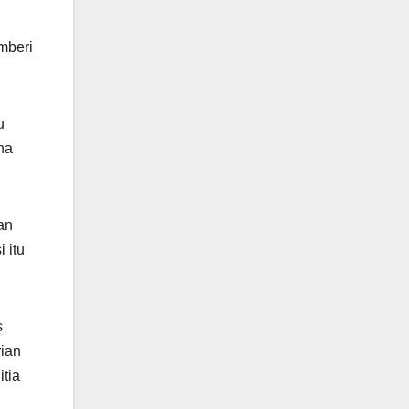
mberi
u
na
an
 itu
s
rian
itia