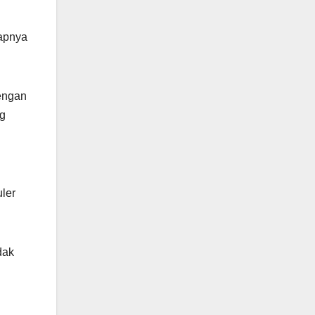
kapnya
dengan
ng
uler
dak