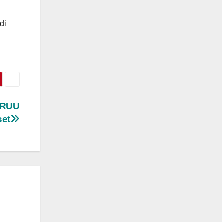
di
 RUU
set