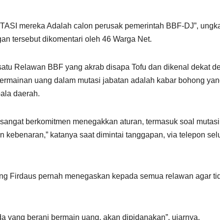
UTASI mereka Adalah calon perusak pemerintah BBF-DJ”, ung
an tersebut dikomentari oleh 46 Warga Net.
 satu Relawan BBF yang akrab disapa Tofu dan dikenal dekat 
permainan uang dalam mutasi jabatan adalah kabar bohong ya
ala daerah.
pu sangat berkomitmen menegakkan aturan, termasuk soal mutasi
n kebenaran,” katanya saat dimintai tanggapan, via telepon sel
g Firdaus pernah menegaskan kepada semua relawan agar ti
da yang berani bermain uang, akan dipidanakan”, ujarnya.