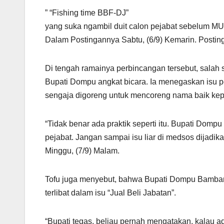
” “Fishing time BBF-DJ”
yang suka ngambil duit calon pejabat sebelum M
Dalam Postingannya Sabtu, (6/9) Kemarin. Posting
Di tengah ramainya perbincangan tersebut, salah
Bupati Dompu angkat bicara. Ia menegaskan isu 
sengaja digoreng untuk mencoreng nama baik kep
“Tidak benar ada praktik seperti itu. Bupati Dom
pejabat. Jangan sampai isu liar di medsos dijadika
Minggu, (7/9) Malam.
Tofu juga menyebut, bahwa Bupati Dompu Bamban
terlibat dalam isu “Jual Beli Jabatan”.
“Bupati tegas, beliau pernah mengatakan, kalau a