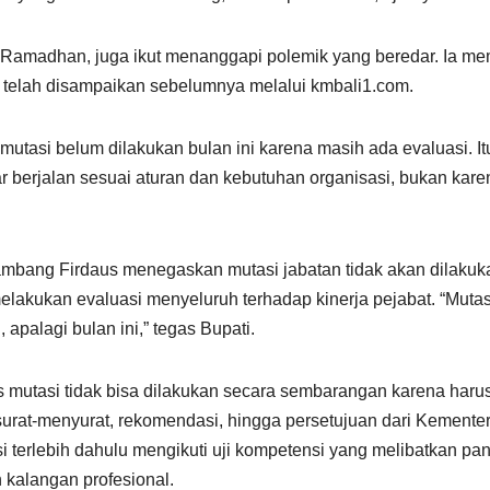
Ramadhan, juga ikut menanggapi polemik yang beredar. Ia me
 telah disampaikan sebelumnya melalui kmbali1.com.
tasi belum dilakukan bulan ini karena masih ada evaluasi. It
ar berjalan sesuai aturan dan kebutuhan organisasi, bukan kare
ambang Firdaus menegaskan mutasi jabatan tidak akan dilakuk
elakukan evaluasi menyeluruh terhadap kinerja pejabat. “Mutasi
 apalagi bulan ini,” tegas Bupati.
utasi tidak bisa dilakukan secara sembarangan karena haru
surat-menyurat, rekomendasi, hingga persetujuan dari Kemente
 terlebih dahulu mengikuti uji kompetensi yang melibatkan pan
 kalangan profesional.