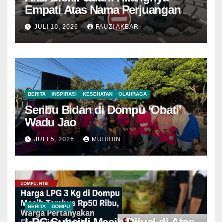
Empati Atas Nama Perjuangan
JULI 10, 2026
FAUZI AKBAR
BERITA
INSPIRASI
KESEHATAN
OLAHRAGA
Seribu Bidan di Dompu ‘Obati’
Wadu Jao
JULI 5, 2026
MUHIDIN
BERITA
DOMPU