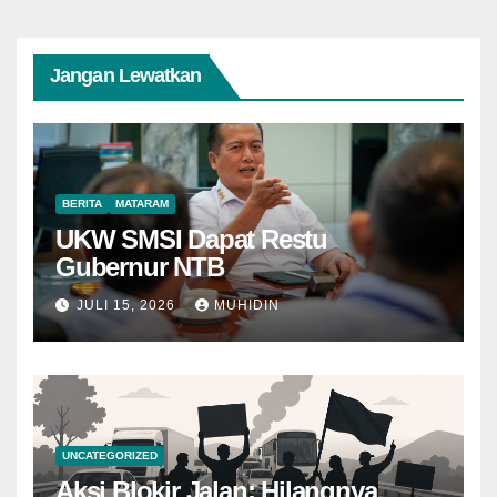
Jangan Lewatkan
BERITA
MATARAM
UKW SMSI Dapat Restu
Gubernur NTB
JULI 15, 2026
MUHIDIN
UNCATEGORIZED
Aksi Blokir Jalan: Hilangnya