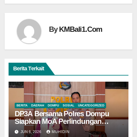
By
KMBali1.Com
Berita Terkait
BERITA
DAERAH
DOMPU
SOSIAL
UNCATEGORIZED
DP3A Bersama Polres Dompu
Siapkan MoA Perlindungan
Perempuan dan Anak
JUN 6, 2026
MUHIDIN