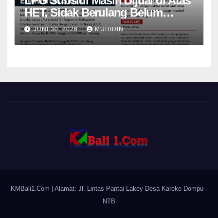
LPG Subsidi Masih Dijual di Atas
HET, Sidak Berulang Belum
Mampu Menekan Harga
JUNI 30, 2026
MUHIDIN
KMBali1.Com
| Alamat: Jl. Lintas Pantai Lakey Desa Kareke Dompu -
NTB