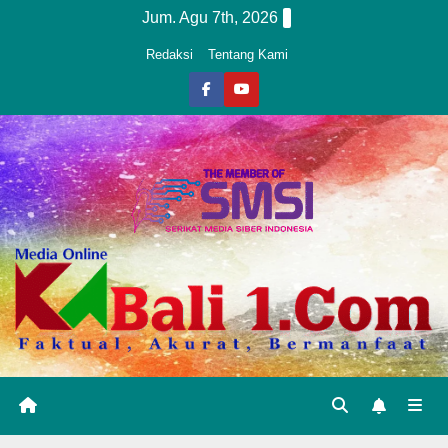
Skip
Jum. Agu 7th, 2026
to
Redaksi
Tentang Kami
content