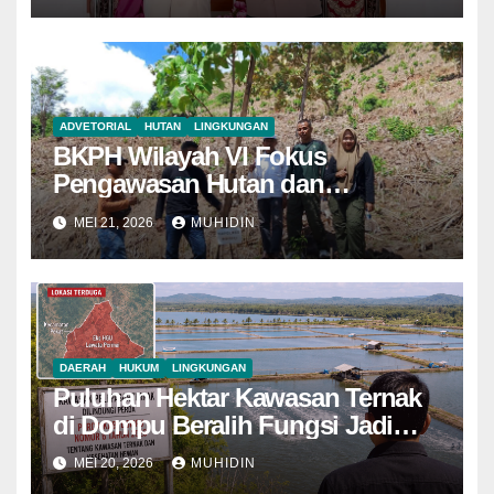
ADVETORIAL
HUTAN
LINGKUNGAN
BKPH Wilayah VI Fokus
Pengawasan Hutan dan
Pemantauan Demplot di KH Riwo
MEI 21, 2026
MUHIDIN
DAERAH
HUKUM
LINGKUNGAN
Puluhan Hektar Kawasan Ternak
di Dompu Beralih Fungsi Jadi
Tambak Udang
MEI 20, 2026
MUHIDIN