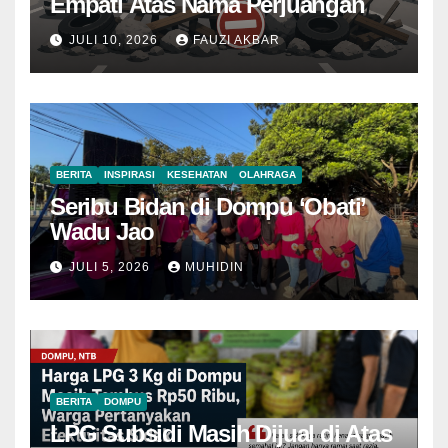
Empati Atas Nama Perjuangan
JULI 10, 2026
FAUZI AKBAR
BERITA
INSPIRASI
KESEHATAN
OLAHRAGA
Seribu Bidan di Dompu ‘Obati’
Wadu Jao
JULI 5, 2026
MUHIDIN
BERITA
DOMPU
LPG Subsidi Masih Dijual di Atas