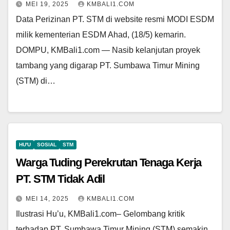
MEI 19, 2025
KMBALI1.COM
Data Perizinan PT. STM di website resmi MODI ESDM
milik kementerian ESDM Ahad, (18/5) kemarin.
DOMPU, KMBali1.com — Nasib kelanjutan proyek
tambang yang digarap PT. Sumbawa Timur Mining
(STM) di…
HU'U
SOSIAL
STM
Warga Tuding Perekrutan Tenaga Kerja
PT. STM Tidak Adil
MEI 14, 2025
KMBALI1.COM
Ilustrasi Hu’u, KMBali1.com– Gelombang kritik
terhadap PT. Sumbawa Timur Mining (STM) semakin