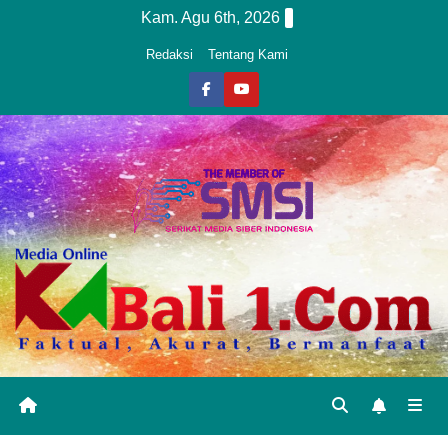
Skip
Kam. Agu 6th, 2026
to
Redaksi
Tentang Kami
content