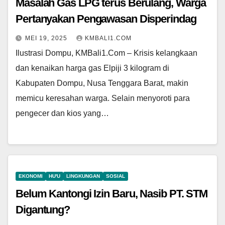
Masalah Gas LPG terus Berulang, Warga
Pertanyakan Pengawasan Disperindag
MEI 19, 2025
KMBALI1.COM
Ilustrasi Dompu, KMBali1.Com – Krisis kelangkaan
dan kenaikan harga gas Elpiji 3 kilogram di
Kabupaten Dompu, Nusa Tenggara Barat, makin
memicu keresahan warga. Selain menyoroti para
pengecer dan kios yang…
EKONOMI
HU'U
LINGKUNGAN
SOSIAL
Belum Kantongi Izin Baru, Nasib PT. STM
Digantung?