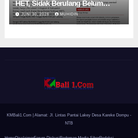
HET, Sidak Berulang Belum
Mampu Menekan Harga
JUNI 30, 2026
MUHIDIN
KMBali1.Com
| Alamat: Jl. Lintas Pantai Lakey Desa Kareke Dompu -
NTB
Home
Disclaimer
Forum Diskusi
Pedoman Media Siber
Redaksi