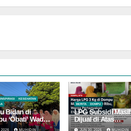
INSPIRASI
KESEHATAN
GA
BERITA
DOMPU
u Bidan di
LPG Subsidi Masi
u ‘Obati’ Wadu
Dijual di Atas
HET, Sidak Berula
, 2026
MUHIDIN
JUN 30, 2026
MUHIDIN