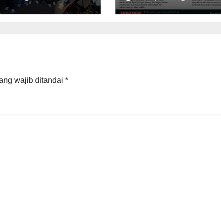
Belum Mampu
Menekan Harga
ang wajib ditandai
*