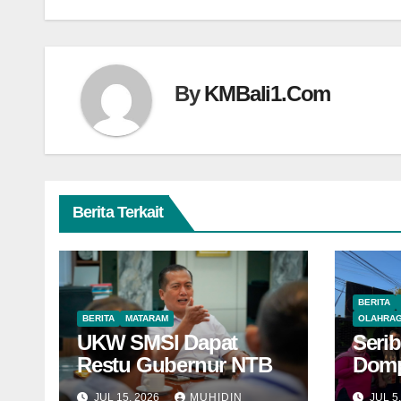
By
KMBali1.Com
Berita Terkait
BERITA
BERITA
MATARAM
OLAHRA
UKW SMSI Dapat
Serib
Restu Gubernur NTB
Domp
Jao
JUL 15, 2026
MUHIDIN
JUL 5