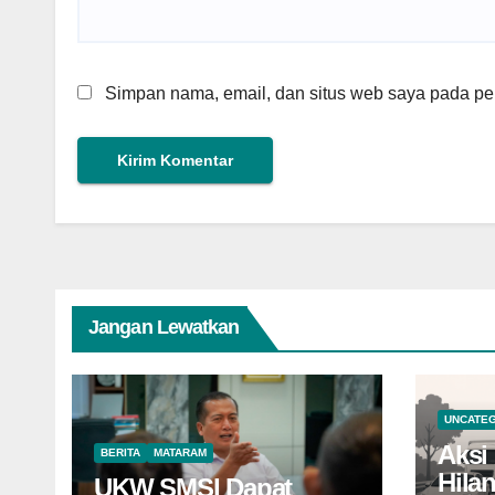
Simpan nama, email, dan situs web saya pada per
Jangan Lewatkan
UNCATE
Aksi 
BERITA
MATARAM
Hila
UKW SMSI Dapat