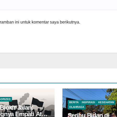
amban ini untuk komentar saya berikutnya.
GORIZED
BERITA
INSPIRASI
KESEHATAN
Blokir Jalan:
OLAHRAGA
ngnya Empati Atas
Seribu Bidan di