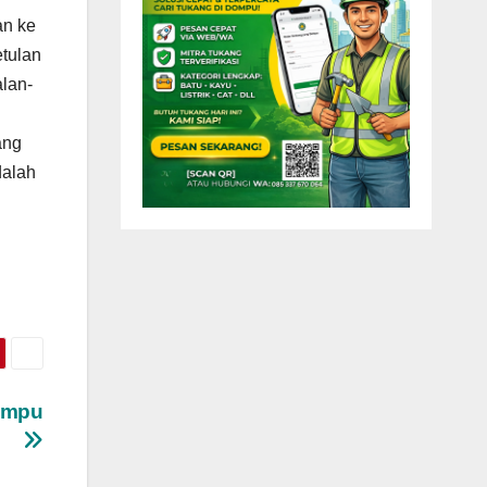
an ke
etulan
alan-
ang
dalah
ompu