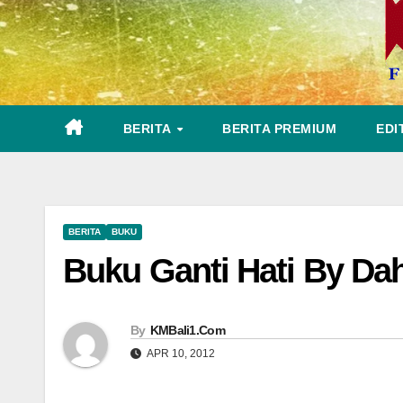
BERITA
BERITA PREMIUM
EDI
BERITA
BUKU
Buku Ganti Hati By Dah
By
KMBali1.Com
APR 10, 2012