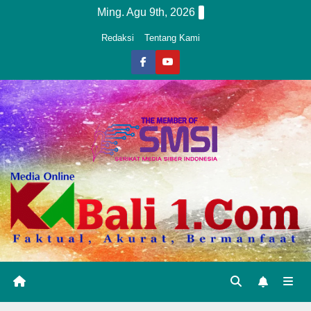
Skip
Ming. Agu 9th, 2026
to
Redaksi
Tentang Kami
content