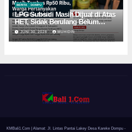
BERITA
DOMPU
LPG Subsidi Masih Dijual di Atas
HET, Sidak Berulang Belum
Mampu Menekan Harga
JUNI 30, 2026
MUHIDIN
KMBali1.Com
| Alamat: Jl. Lintas Pantai Lakey Desa Kareke Dompu -