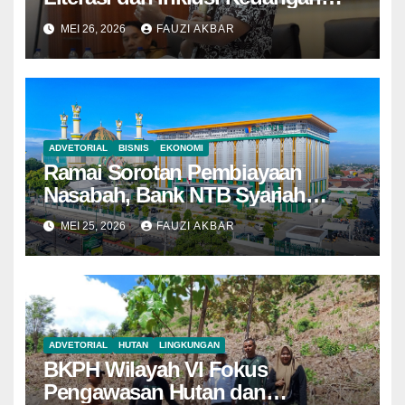
Syariah di Kota Bima
MEI 26, 2026
FAUZI AKBAR
ADVETORIAL
BISNIS
EKONOMI
Ramai Sorotan Pembiayaan
Nasabah, Bank NTB Syariah
Tegaskan Semua Sesuai
MEI 25, 2026
FAUZI AKBAR
Prosedur
ADVETORIAL
HUTAN
LINGKUNGAN
BKPH Wilayah VI Fokus
Pengawasan Hutan dan