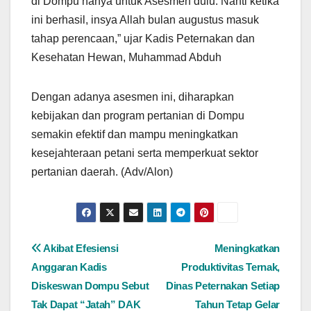
di Dompu hanya untuk Asesmen dulu. Nanti ketika
ini berhasil, insya Allah bulan augustus masuk
tahap perencaan,” ujar Kadis Peternakan dan
Kesehatan Hewan, Muhammad Abduh
Dengan adanya asesmen ini, diharapkan
kebijakan dan program pertanian di Dompu
semakin efektif dan mampu meningkatkan
kesejahteraan petani serta memperkuat sektor
pertanian daerah. (Adv/Alon)
Navigasi
Akibat Efesiensi
Meningkatkan
Anggaran Kadis
Produktivitas Ternak,
pos
Diskeswan Dompu Sebut
Dinas Peternakan Setiap
Tak Dapat “Jatah” DAK
Tahun Tetap Gelar