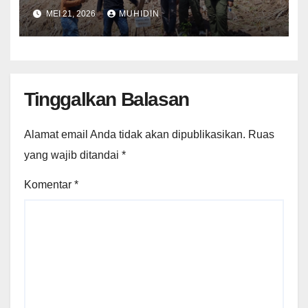
Pemantauan Demplot di KH Riwo
MEI 21, 2026
MUHIDIN
Tinggalkan Balasan
Alamat email Anda tidak akan dipublikasikan.
Ruas
yang wajib ditandai
*
Komentar
*