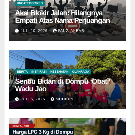
UNCATEGORIZED
Aksi Blokir Jalan: Hilangnya
Empati Atas Nama Perjuangan
JULI 10, 2026
FAUZI AKBAR
BERITA
INSPIRASI
KESEHATAN
OLAHRAGA
Seribu Bidan di Dompu ‘Obati’
Wadu Jao
JULI 5, 2026
MUHIDIN