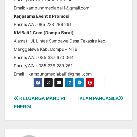
Email:
kampungmediabali1@gmail.com
Kerjasama Event & Promosi
Phone/WA : 085 238 289 261
KM Bali 1,Com [Dompu Barat]
Alamat : Jl. Lintas Sumbawa Desa Tekasire Kec.
Manggelewa Kab. Dompu – NTB
Phone/WA : 085 337 670 064
Phone/WA
:
085 238 289 261
Email :
kampungmediabali1@gmail.com
Navigasi
KELUARGA MANDIRI
IKLAN PANCASILA
ENERGI
pos