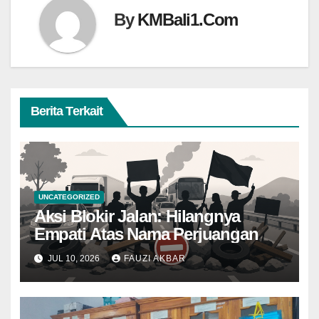
By
KMBali1.Com
Berita Terkait
UNCATEGORIZED
Aksi Blokir Jalan: Hilangnya
Empati Atas Nama Perjuangan
JUL 10, 2026
FAUZI AKBAR