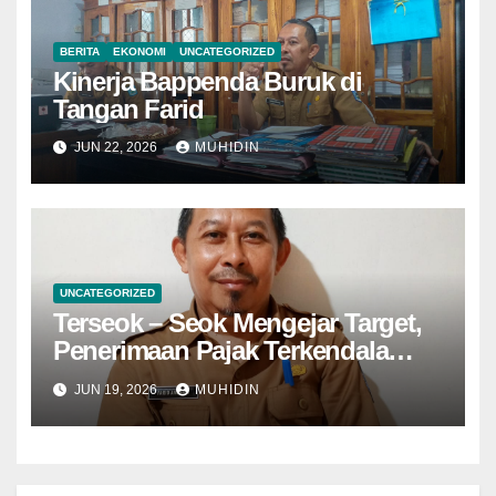
BERITA
EKONOMI
UNCATEGORIZED
Kinerja Bappenda Buruk di
Tangan Farid
JUN 22, 2026
MUHIDIN
UNCATEGORIZED
Terseok – Seok Mengejar Target,
Penerimaan Pajak Terkendala
NJOP
JUN 19, 2026
MUHIDIN