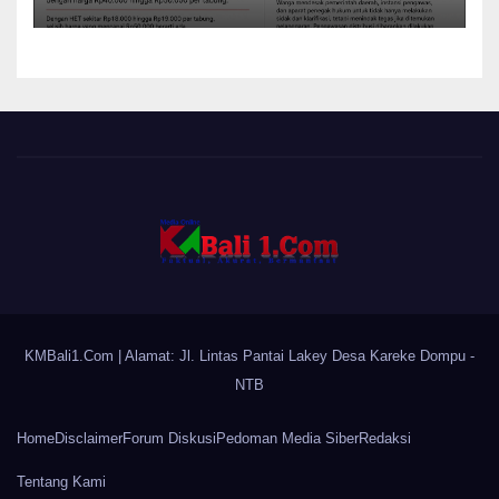
KMBali1.Com
| Alamat: Jl. Lintas Pantai Lakey Desa Kareke Dompu -
NTB
Home
Disclaimer
Forum Diskusi
Pedoman Media Siber
Redaksi
Tentang Kami