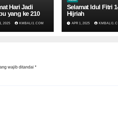
at Hari Jadi
Selamat Idul Fitri 
u yang ke 210
Hijriah
1, 2025
KMBALI1.COM
APR 1, 2025
KMBALI1.
ang wajib ditandai
*