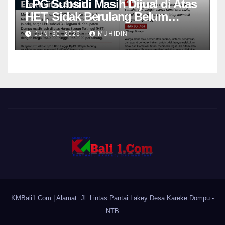
LPG Subsidi Masih Dijual di Atas
HET, Sidak Berulang Belum
Mampu Menekan Harga
JUNI 30, 2026
MUHIDIN
KMBali1.Com
| Alamat: Jl. Lintas Pantai Lakey Desa Kareke Dompu -
NTB