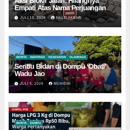
Aksi Blokir Jalan: Hilangnya
Empati Atas Nama Perjuangan
JULI 10, 2026
FAUZI AKBAR
BERITA
INSPIRASI
KESEHATAN
OLAHRAGA
Seribu Bidan di Dompu ‘Obati’
Wadu Jao
JULI 5, 2026
MUHIDIN
BERITA
DOMPU