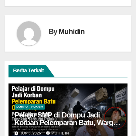
By
Muhidin
Berita Terkait
DOMPU
HUKRIM
Pelajar SMP di Dompu Jadi
Korban Pelemparan Batu, Warga
Harap Polisi Segera Ungkap
JUN 6, 2026
MUHIDIN