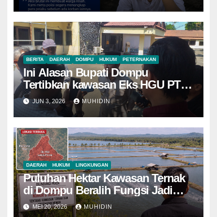
Pelaku
BERITA
DAERAH
DOMPU
HUKUM
PETERNAKAN
Ini Alasan Bupati Dompu
Tertibkan kawasan Eks HGU PT
Lawata Permai
JUN 3, 2026
MUHIDIN
DAERAH
HUKUM
LINGKUNGAN
Puluhan Hektar Kawasan Ternak
di Dompu Beralih Fungsi Jadi
Tambak Udang
MEI 20, 2026
MUHIDIN