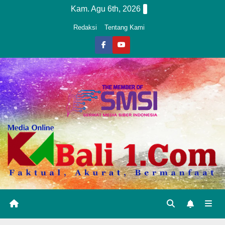
Skip
Kam. Agu 6th, 2026
to
Redaksi
Tentang Kami
content