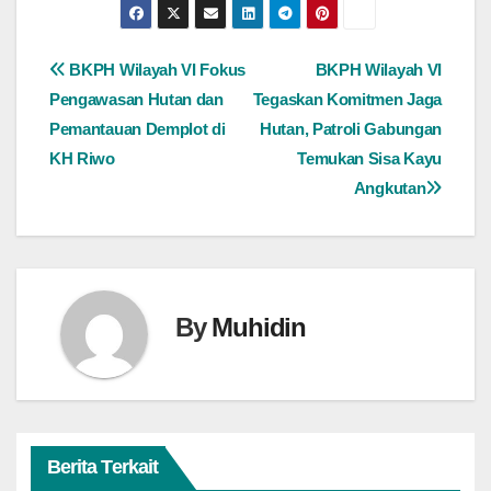
Navigasi
BKPH Wilayah VI Fokus
BKPH Wilayah VI
Pengawasan Hutan dan
Tegaskan Komitmen Jaga
pos
Pemantauan Demplot di
Hutan, Patroli Gabungan
KH Riwo
Temukan Sisa Kayu
Angkutan
By
Muhidin
Berita Terkait