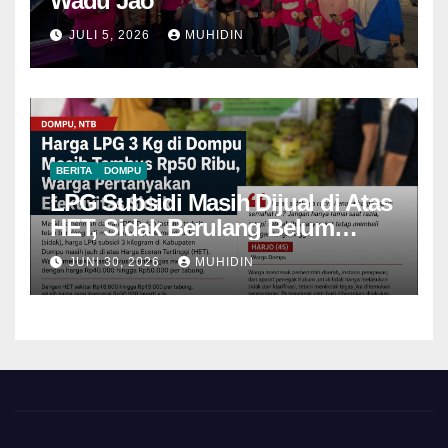
Wadu Jao
JULI 5, 2026
MUHIDIN
BERITA
DOMPU
LPG Subsidi Masih Dijual di Atas
HET, Sidak Berulang Belum
Mampu Menekan Harga
JUNI 30, 2026
MUHIDIN