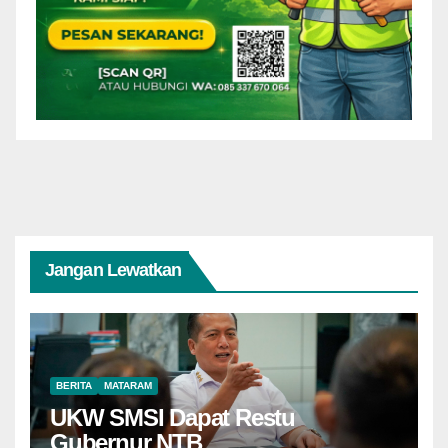
Jangan Lewatkan
BERITA
MATARAM
UKW SMSI Dapat Restu
Gubernur NTB