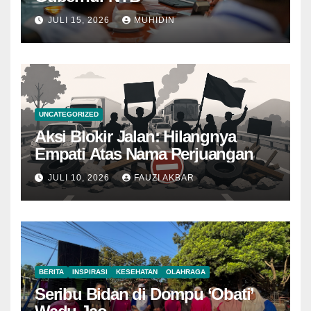
JULI 15, 2026
MUHIDIN
UNCATEGORIZED
Aksi Blokir Jalan: Hilangnya
Empati Atas Nama Perjuangan
JULI 10, 2026
FAUZI AKBAR
BERITA
INSPIRASI
KESEHATAN
OLAHRAGA
Seribu Bidan di Dompu ‘Obati’