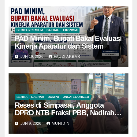
BERITA PREMIUM
DAERAH
EKONOMI
PAD Minim, Bupati Bakal Evaluasi
Kinerja Aparatur dan Sistem
JUN 19, 2026
FAUZI AKBAR
BERITA
DAERAH
DOMPU
UNCATEGORIZED
Reses di Simpasai, Anggota
DPRD NTB Fraksi PBB, Nadirah
Al Habsy Bantu Renovasi Masjid
JUN 9, 2026
MUHIDIN