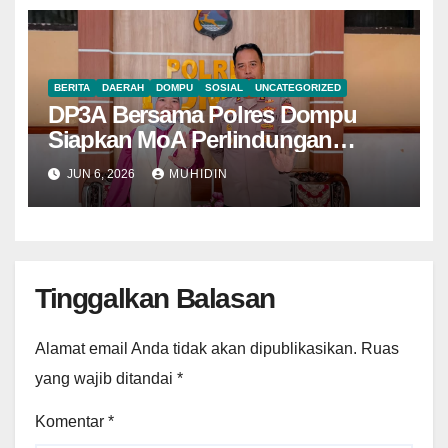
BERITA
DAERAH
DOMPU
SOSIAL
UNCATEGORIZED
DP3A Bersama Polres Dompu
Siapkan MoA Perlindungan
Perempuan dan Anak
JUN 6, 2026
MUHIDIN
Tinggalkan Balasan
Alamat email Anda tidak akan dipublikasikan.
Ruas
yang wajib ditandai
*
Komentar
*