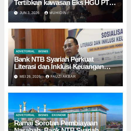
Tertibkan kawasan Eks HGU PT
Lawata Permai
JUN 3, 2026
MUHIDIN
ADVETORIAL
BISNIS
Bank NTB Syariah Perkuat
Literasi dan Inklusi Keuangan
Syariah di Kota Bima
MEI 26, 2026
FAUZI AKBAR
ADVETORIAL
BISNIS
EKONOMI
Ramai Sorotan Pembiayaan
Nasabah, Bank NTB Syariah