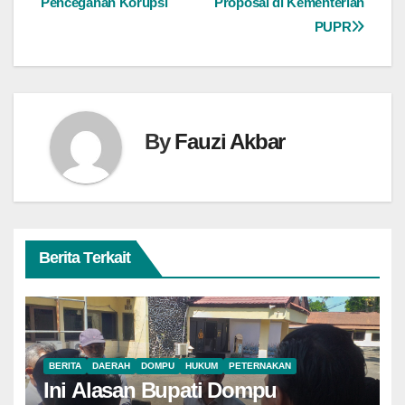
Pencegahan Korupsi
Proposal di Kementerian
PUPR
By
Fauzi Akbar
Berita Terkait
BERITA
DAERAH
DOMPU
HUKUM
PETERNAKAN
Ini Alasan Bupati Dompu