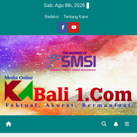
Skip
Sab. Agu 8th, 2026
to
Redaksi
Tentang Kami
content