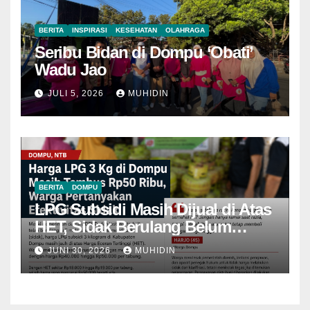
BERITA
INSPIRASI
KESEHATAN
OLAHRAGA
Seribu Bidan di Dompu ‘Obati’
Wadu Jao
JULI 5, 2026
MUHIDIN
BERITA
DOMPU
LPG Subsidi Masih Dijual di Atas
HET, Sidak Berulang Belum
Mampu Menekan Harga
JUNI 30, 2026
MUHIDIN