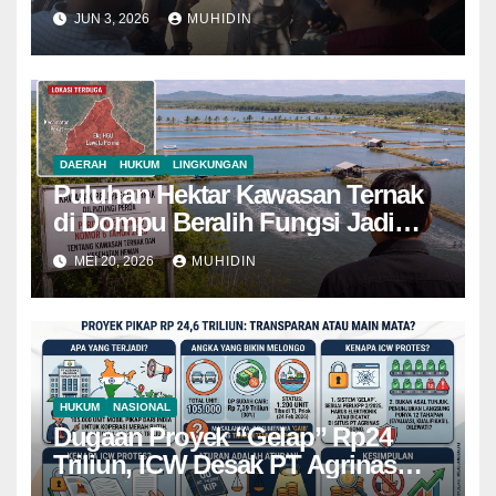
Lawata Permai
JUN 3, 2026
MUHIDIN
DAERAH
HUKUM
LINGKUNGAN
Puluhan Hektar Kawasan Ternak
di Dompu Beralih Fungsi Jadi
Tambak Udang
MEI 20, 2026
MUHIDIN
HUKUM
NASIONAL
Dugaan Proyek “Gelap” Rp24
Triliun, ICW Desak PT Agrinas
Buka Data Impor Mobil Koperasi