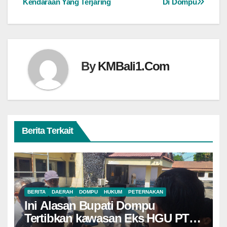
Kendaraan Yang Terjaring
Di Dompu
By
KMBali1.Com
Berita Terkait
BERITA
DAERAH
DOMPU
HUKUM
PETERNAKAN
Ini Alasan Bupati Dompu
Tertibkan kawasan Eks HGU PT