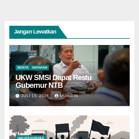
Jangan Lewatkan
BERITA
MATARAM
UKW SMSI Dapat Restu
Gubernur NTB
JULI 15, 2026
MUHIDIN
UNCATEGORIZED