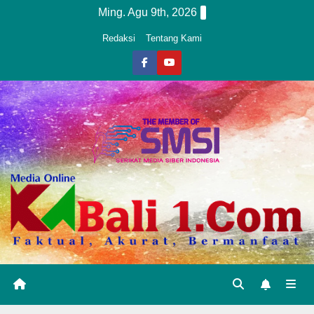
Skip
Ming. Agu 9th, 2026
to
Redaksi
Tentang Kami
content