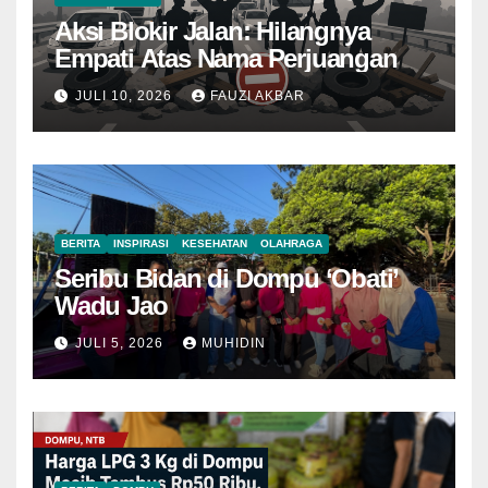
Aksi Blokir Jalan: Hilangnya
Empati Atas Nama Perjuangan
JULI 10, 2026
FAUZI AKBAR
BERITA
INSPIRASI
KESEHATAN
OLAHRAGA
Seribu Bidan di Dompu ‘Obati’
Wadu Jao
JULI 5, 2026
MUHIDIN