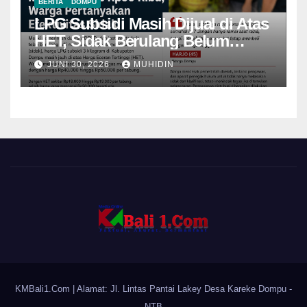
BERITA
DOMPU
LPG Subsidi Masih Dijual di Atas
HET, Sidak Berulang Belum
Mampu Menekan Harga
JUNI 30, 2026
MUHIDIN
KMBali1.Com
| Alamat: Jl. Lintas Pantai Lakey Desa Kareke Dompu -
NTB