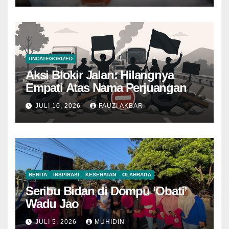
UNCATEGORIZED
Aksi Blokir Jalan: Hilangnya
Empati Atas Nama Perjuangan
JULI 10, 2026
FAUZI AKBAR
BERITA
INSPIRASI
KESEHATAN
OLAHRAGA
Seribu Bidan di Dompu ‘Obati’
Wadu Jao
JULI 5, 2026
MUHIDIN