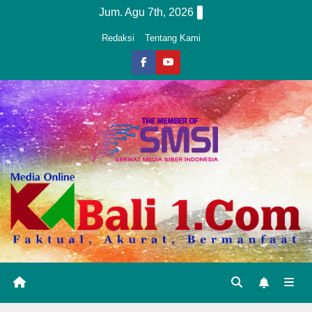
Skip
Jum. Agu 7th, 2026
to
Redaksi
Tentang Kami
content