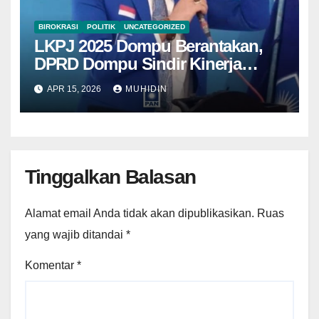
BIROKRASI
POLITIK
UNCATEGORIZED
LKPJ 2025 Dompu Berantakan,
DPRD Dompu Sindir Kinerja
Eksekutif
APR 15, 2026
MUHIDIN
Tinggalkan Balasan
Alamat email Anda tidak akan dipublikasikan.
Ruas
yang wajib ditandai
*
Komentar
*