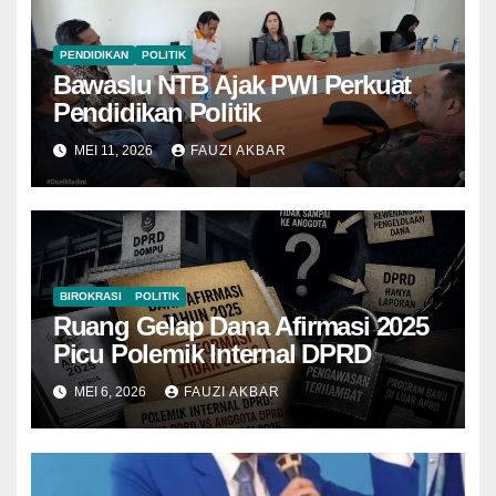
PENDIDIKAN
POLITIK
Bawaslu NTB Ajak PWI Perkuat
Pendidikan Politik
MEI 11, 2026
FAUZI AKBAR
BIROKRASI
POLITIK
Ruang Gelap Dana Afirmasi 2025
Picu Polemik Internal DPRD
MEI 6, 2026
FAUZI AKBAR