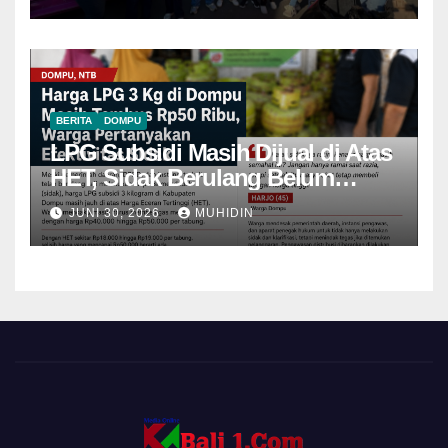
BERITA
DOMPU
LPG Subsidi Masih Dijual di Atas
HET, Sidak Berulang Belum
Mampu Menekan Harga
JUNI 30, 2026
MUHIDIN