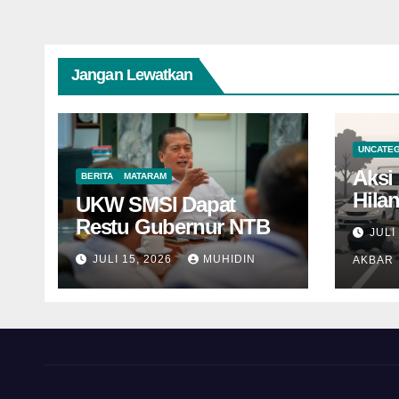
Jangan Lewatkan
UNCATE
Aksi 
BERITA
MATARAM
Hila
UKW SMSI Dapat
Nama
Restu Gubernur NTB
JULI
JULI 15, 2026
MUHIDIN
AKBAR