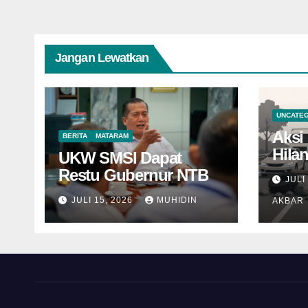
Jangan Lewatkan
UNCATE
Aksi 
BERITA
MATARAM
Hila
UKW SMSI Dapat
Nama
Restu Gubernur NTB
JULI
JULI 15, 2026
MUHIDIN
AKBAR