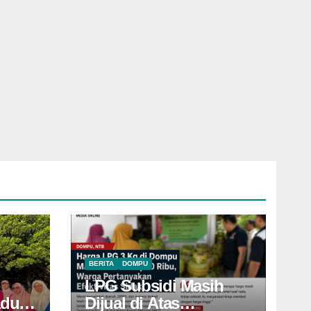
BERITA
DOMPU
LPG Subsidi Masih
adu
Dijual di Atas