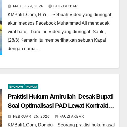
MARET 29, 2026
FAUZI AKBAR
KMBali1.Com, Hu’u – Sebuah Video yang diunggah
akun medsos Facebook Muhammad Ali mendadak
viral baru – baru ini. Video yang diunggah Sabtu,
(28/3) Kemarin itu memperlihatkan sebuah Kapal
dengan nama…
EKONOMI
HUKUM
Praktisi Hukum Amirullah Desak Bupati
Soal Optimalisasi PAD Lewat Kontraktor
Lokal di PT STM
FEBRUARI 25, 2026
FAUZI AKBAR
KMBali1.Com, Dompu – Seorang praktisi hukum asal