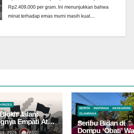
Rp2.409.000 per gram. Ini menunjukkan bahwa
minat terhadap emas murni masih kuat…
GORIZED
BERITA
INSPIRASI
KESEHATAN
Blokir Jalan:
OLAHRAGA
ngnya Empati Atas
Seribu Bidan di
 Perjuangan
Dompu ‘Obati’ W
 10, 2026
FAUZI