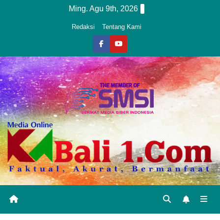
Skip
Ming. Agu 9th, 2026
to
Redaksi
Tentang Kami
content