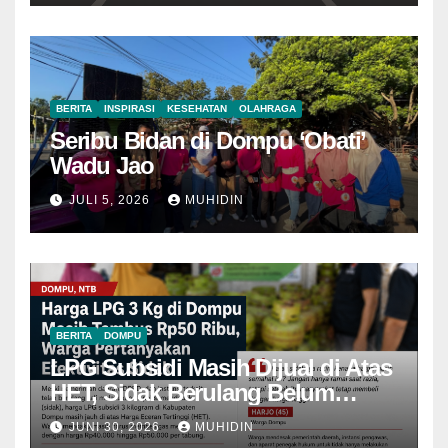
BERITA
INSPIRASI
KESEHATAN
OLAHRAGA
Seribu Bidan di Dompu ‘Obati’
Wadu Jao
JULI 5, 2026
MUHIDIN
BERITA
DOMPU
LPG Subsidi Masih Dijual di Atas
HET, Sidak Berulang Belum
Mampu Menekan Harga
JUNI 30, 2026
MUHIDIN