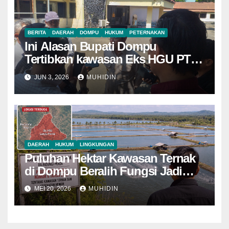
BERITA
DAERAH
DOMPU
HUKUM
PETERNAKAN
Ini Alasan Bupati Dompu
Tertibkan kawasan Eks HGU PT
Lawata Permai
JUN 3, 2026
MUHIDIN
DAERAH
HUKUM
LINGKUNGAN
Puluhan Hektar Kawasan Ternak
di Dompu Beralih Fungsi Jadi
Tambak Udang
MEI 20, 2026
MUHIDIN