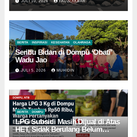
JULI 10, 2026
FAUZI AKBAR
BERITA
INSPIRASI
KESEHATAN
OLAHRAGA
Seribu Bidan di Dompu ‘Obati’
Wadu Jao
JULI 5, 2026
MUHIDIN
BERITA
DOMPU
LPG Subsidi Masih Dijual di Atas
HET, Sidak Berulang Belum
Mampu Menekan Harga