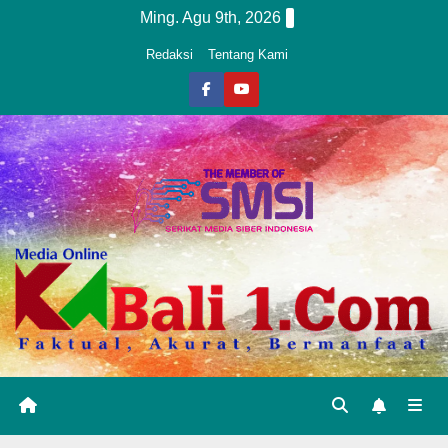
Skip
Ming. Agu 9th, 2026
to
Redaksi
Tentang Kami
content