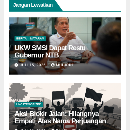
Jangan Lewatkan
BERITA
MATARAM
UKW SMSI Dapat Restu
Gubernur NTB
JULI 15, 2026
MUHIDIN
UNCATEGORIZED
Aksi Blokir Jalan: Hilangnya
Empati Atas Nama Perjuangan