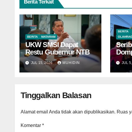
Berita Terkait
BERITA
BERITA
MATARAM
OLAHRA
UKW SMSI Dapat
Serib
Restu Gubernur NTB
Domp
Jao
JUL 15, 2026
MUHIDIN
JUL 5
Tinggalkan Balasan
Alamat email Anda tidak akan dipublikasikan.
Ruas y
Komentar
*