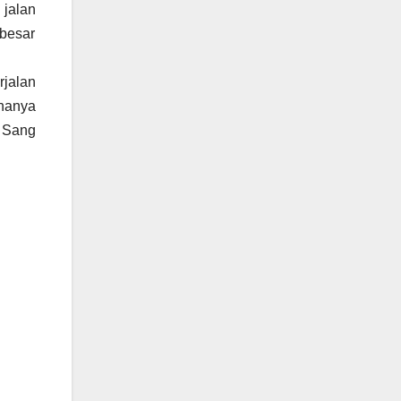
jalan
ebesar
rjalan
 hanya
a Sang