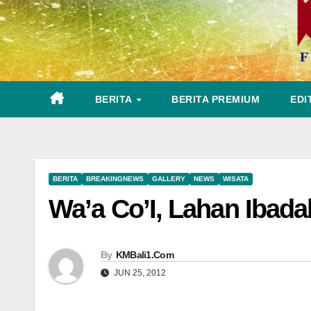
BERITA
BERITA PREMIUM
EDI
BERITA
BREAKINGNEWS
GALLERY
NEWS
WISATA
Wa’a Co’I, Lahan Ibad
By
KMBali1.Com
JUN 25, 2012