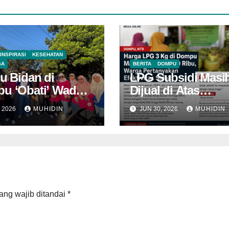
INSPIRASI
KESEHATAN
GA
BERITA
DOMPU
u Bidan di
LPG Subsidi Masi
u ‘Obati’ Wadu
Dijual di Atas
HET, Sidak Berula
, 2026
MUHIDIN
JUN 30, 2026
MUHIDIN
Belum Mampu
Menekan Harga
ang wajib ditandai
*