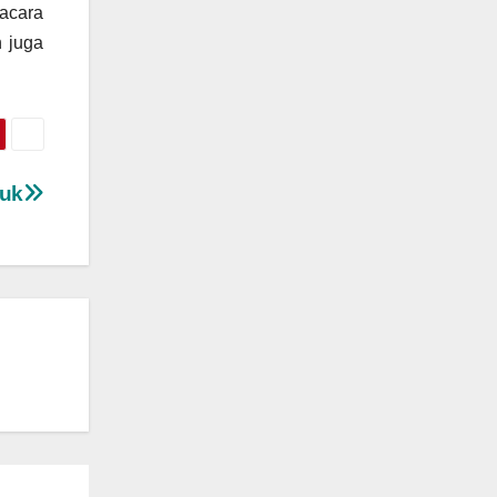
 acara
n juga
tuk