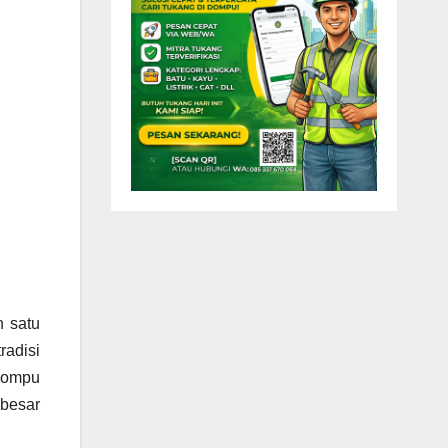
h satu
radisi
Dompu
 besar