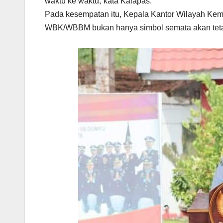
waktu ke waktu,”kata Kalapas.
Pada kesempatan itu, Kepala Kantor Wilayah K
WBK/WBBM bukan hanya simbol semata akan tetap