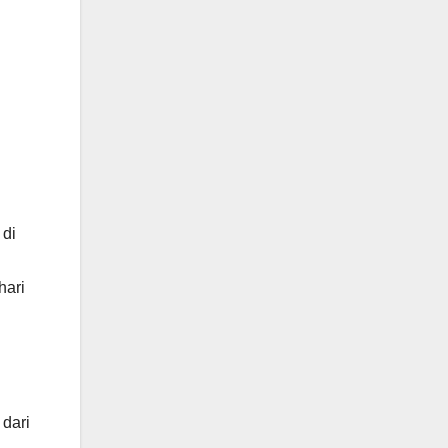
 di
hari
 dari