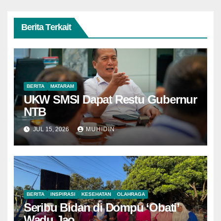
Berita Terkait
BERITA
MATARAM
UKW SMSI Dapat Restu Gubernur
NTB
JUL 15, 2026
MUHIDIN
BERITA
INSPIRASI
KESEHATAN
OLAHRAGA
Seribu Bidan di Dompu ‘Obati’
Wadu Jao