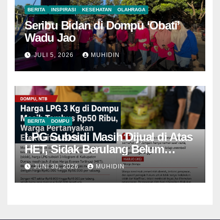
BERITA
INSPIRASI
KESEHATAN
OLAHRAGA
Seribu Bidan di Dompu ‘Obati’
Wadu Jao
JULI 5, 2026
MUHIDIN
BERITA
DOMPU
LPG Subsidi Masih Dijual di Atas
HET, Sidak Berulang Belum
Mampu Menekan Harga
JUNI 30, 2026
MUHIDIN