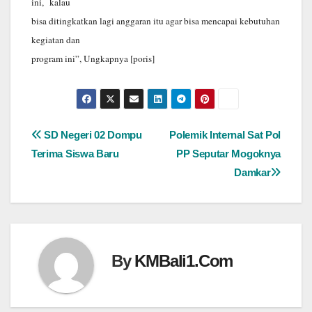
ini, kalau
bisa ditingkatkan lagi anggaran itu agar bisa mencapai kebutuhan
kegiatan dan
program ini”, Ungkapnya [poris]
Navigasi
SD Negeri 02 Dompu
Polemik Internal Sat Pol
Terima Siswa Baru
PP Seputar Mogoknya
pos
Damkar
By
KMBali1.Com