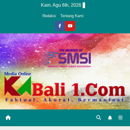
Skip
Kam. Agu 6th, 2026
to
Redaksi
Tentang Kami
content