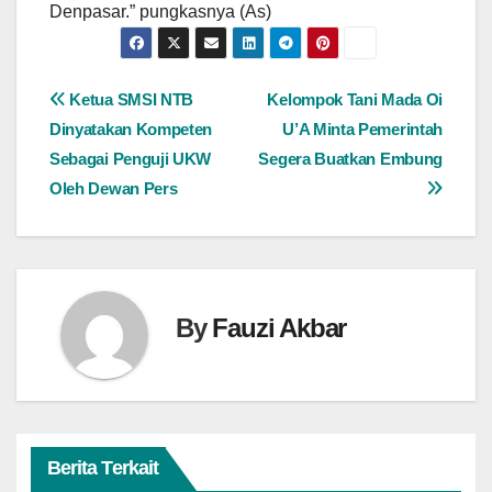
Denpasar.” pungkasnya (As)
Navigasi
Ketua SMSI NTB
Kelompok Tani Mada Oi
Dinyatakan Kompeten
U’A Minta Pemerintah
pos
Sebagai Penguji UKW
Segera Buatkan Embung
Oleh Dewan Pers
By
Fauzi Akbar
Berita Terkait