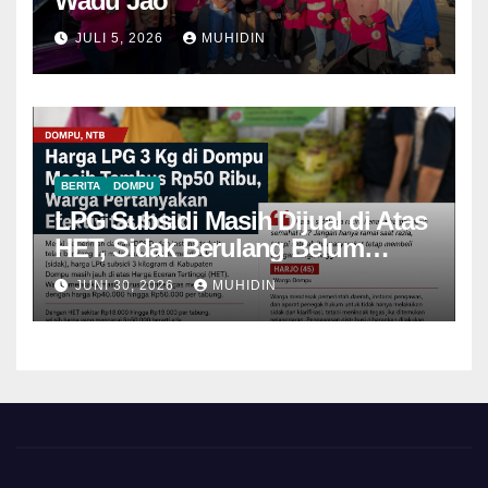
Wadu Jao
JULI 5, 2026
MUHIDIN
BERITA
DOMPU
LPG Subsidi Masih Dijual di Atas
HET, Sidak Berulang Belum
Mampu Menekan Harga
JUNI 30, 2026
MUHIDIN