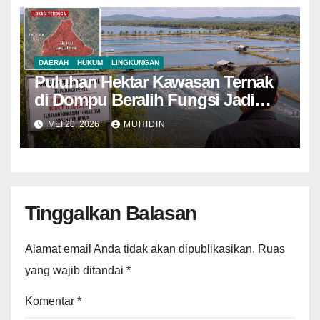
DAERAH
HUKUM
LINGKUNGAN
Puluhan Hektar Kawasan Ternak
di Dompu Beralih Fungsi Jadi
Tambak Udang
MEI 20, 2026
MUHIDIN
Tinggalkan Balasan
Alamat email Anda tidak akan dipublikasikan.
Ruas
yang wajib ditandai
*
Komentar
*