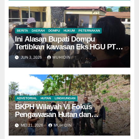
BERITA
DAERAH
DOMPU
HUKUM
PETERNAKAN
Ini Alasan Bupati Dompu
Tertibkan kawasan Eks HGU PT
Lawata Permai
JUN 3, 2026
MUHIDIN
ADVETORIAL
HUTAN
LINGKUNGAN
BKPH Wilayah VI Fokus
Pengawasan Hutan dan
Pemantauan Demplot di KH Riwo
MEI 21, 2026
MUHIDIN