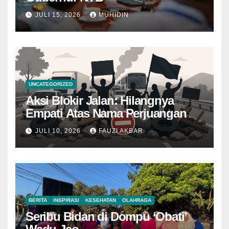
JULI 15, 2026
MUHIDIN
UNCATEGORIZED
Aksi Blokir Jalan: Hilangnya
Empati Atas Nama Perjuangan
JULI 10, 2026
FAUZI AKBAR
BERITA
INSPIRASI
KESEHATAN
OLAHRAGA
Seribu Bidan di Dompu ‘Obati’