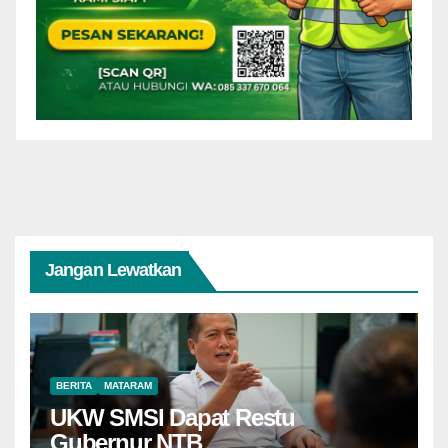
Jangan Lewatkan
BERITA
MATARAM
UKW SMSI Dapat Restu
Gubernur NTB