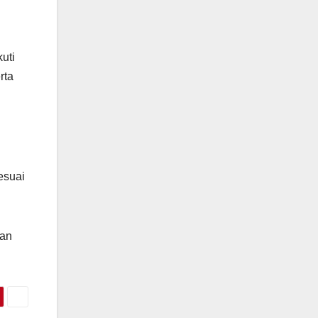
uti
rta
esuai
dan