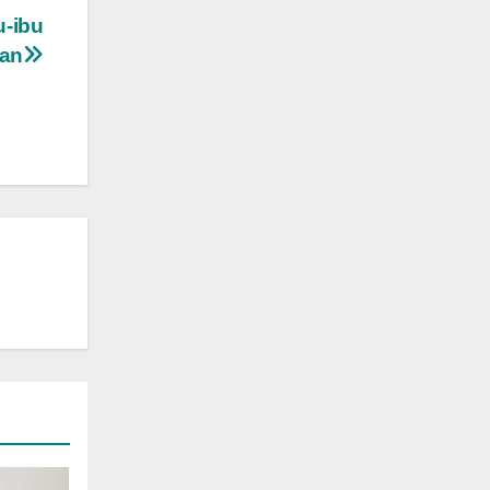
u-ibu
an