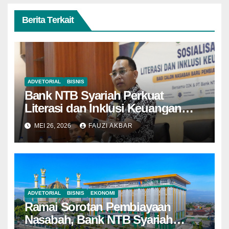
Berita Terkait
ADVETORIAL
BISNIS
Bank NTB Syariah Perkuat
Literasi dan Inklusi Keuangan
Syariah di Kota Bima
MEI 26, 2026
FAUZI AKBAR
ADVETORIAL
BISNIS
EKONOMI
Ramai Sorotan Pembiayaan
Nasabah, Bank NTB Syariah