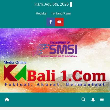
Skip
Kam. Agu 6th, 2026
to
Redaksi
Tentang Kami
content