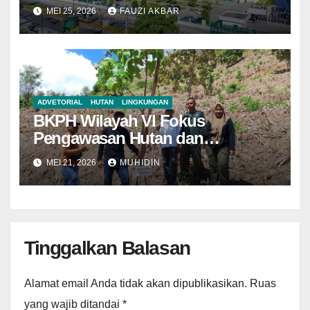
Tegaskan Semua Sesuai
MEI 25, 2026
FAUZI AKBAR
Prosedur
ADVETORIAL
HUTAN
LINGKUNGAN
BKPH Wilayah VI Fokus
Pengawasan Hutan dan
Pemantauan Demplot di KH Riwo
MEI 21, 2026
MUHIDIN
Tinggalkan Balasan
Alamat email Anda tidak akan dipublikasikan.
Ruas
yang wajib ditandai
*