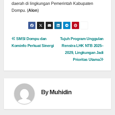
daerah di lingkungan Pemerintah Kabupaten
Dompu. (
Alon
)
Navigasi
SMSI Dompu dan
Tujuh Program Unggulan
Kominfo Perkuat Sinergi
Renstra LHK NTB 2025–
pos
2029, Lingkungan Jadi
Prioritas Utama
By
Muhidin