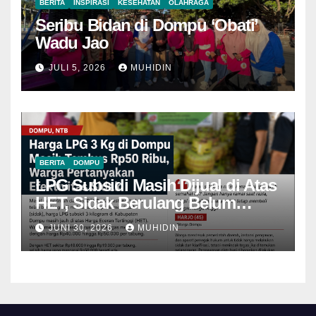
BERITA
INSPIRASI
KESEHATAN
OLAHRAGA
Seribu Bidan di Dompu ‘Obati’
Wadu Jao
JULI 5, 2026
MUHIDIN
BERITA
DOMPU
LPG Subsidi Masih Dijual di Atas
HET, Sidak Berulang Belum
Mampu Menekan Harga
JUNI 30, 2026
MUHIDIN