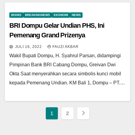
BISNIS
BREAKINGNEWS
EKONOMI
NEWS
BRI Dompu Gelar Undian PHS, Ini
Pemenang Grand Prizenya
JULI 16, 2022
FAUZI AKBAR
Wakil Bupati Dompu, H. Syahrul Parsan, didampingi
Pimpinan Bank BRI Cabang Dompu, Greivan Dwi
Okta Saat menyerahkan secara simbolis kunci mobil
kepada Pemenang Undian. KM Bali 1, Dompu – PT.…
Paginasi
1
2
pos