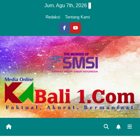
Skip
Jum. Agu 7th, 2026
to
Redaksi
Tentang Kami
content