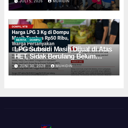
JULI 5, 2026
MUHIDIN
BERITA
DOMPU
LPG Subsidi Masih Dijual di Atas
HET, Sidak Berulang Belum
Mampu Menekan Harga
JUNI 30, 2026
MUHIDIN