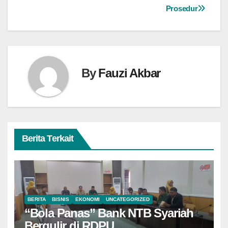
Prosedur
By
Fauzi Akbar
Berita Terkait
BERITA
BISNIS
EKONOMI
UNCATEGORIZED
“Bola Panas” Bank NTB Syariah
Bergulir di RDPU