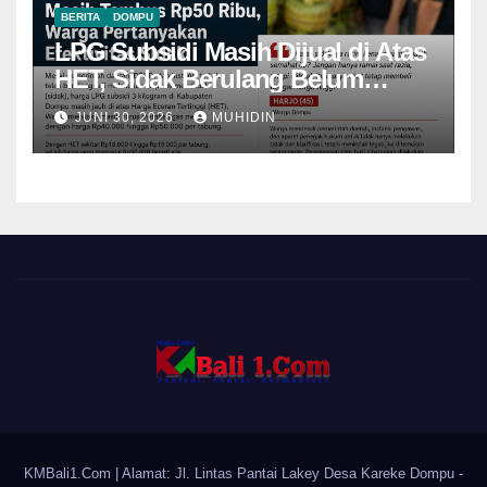
BERITA
DOMPU
LPG Subsidi Masih Dijual di Atas
HET, Sidak Berulang Belum
Mampu Menekan Harga
JUNI 30, 2026
MUHIDIN
KMBali1.Com
| Alamat: Jl. Lintas Pantai Lakey Desa Kareke Dompu -