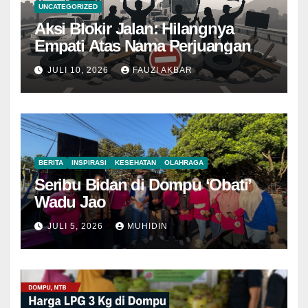
UNCATEGORIZED
Aksi Blokir Jalan: Hilangnya
Empati Atas Nama Perjuangan
JULI 10, 2026
FAUZI AKBAR
BERITA
INSPIRASI
KESEHATAN
OLAHRAGA
Seribu Bidan di Dompu ‘Obati’
Wadu Jao
JULI 5, 2026
MUHIDIN