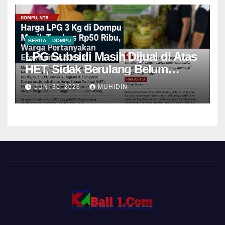
BERITA
DOMPU
LPG Subsidi Masih Dijual di Atas
HET, Sidak Berulang Belum
Mampu Menekan Harga
JUNI 30, 2026
MUHIDIN