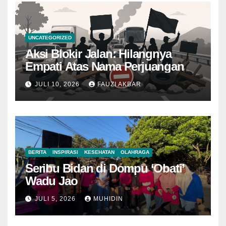
UNCATEGORIZED
Aksi Blokir Jalan: Hilangnya
Empati Atas Nama Perjuangan
JULI 10, 2026
FAUZI AKBAR
BERITA
INSPIRASI
KESEHATAN
OLAHRAGA
Seribu Bidan di Dompu ‘Obati’
Wadu Jao
JULI 5, 2026
MUHIDIN