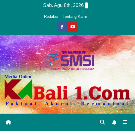
Skip
Sab. Agu 8th, 2026
to
Redaksi
Tentang Kami
content