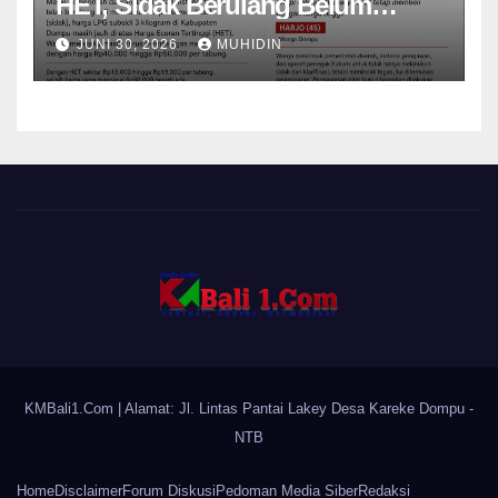
HET, Sidak Berulang Belum
Mampu Menekan Harga
JUNI 30, 2026
MUHIDIN
KMBali1.Com
| Alamat: Jl. Lintas Pantai Lakey Desa Kareke Dompu -
NTB
Home
Disclaimer
Forum Diskusi
Pedoman Media Siber
Redaksi