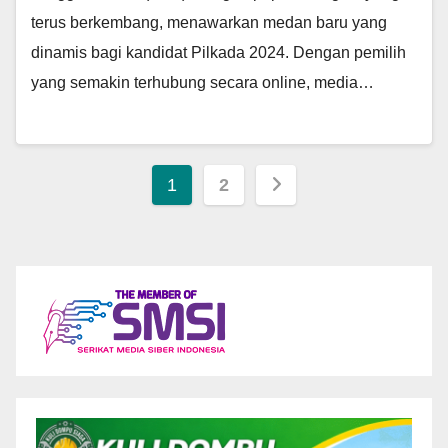
terus berkembang, menawarkan medan baru yang
dinamis bagi kandidat Pilkada 2024. Dengan pemilih
yang semakin terhubung secara online, media…
Paginasi
1
2
pos