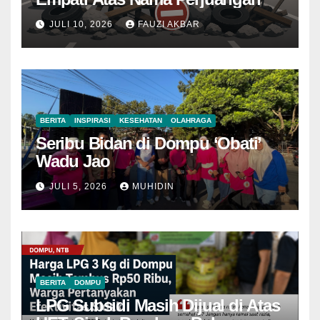
JULI 10, 2026
FAUZI AKBAR
BERITA
INSPIRASI
KESEHATAN
OLAHRAGA
Seribu Bidan di Dompu ‘Obati’
Wadu Jao
JULI 5, 2026
MUHIDIN
BERITA
DOMPU
LPG Subsidi Masih Dijual di Atas