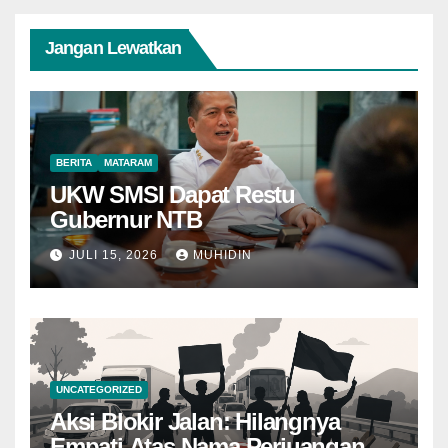
Jangan Lewatkan
BERITA
MATARAM
UKW SMSI Dapat Restu
Gubernur NTB
JULI 15, 2026
MUHIDIN
UNCATEGORIZED
Aksi Blokir Jalan: Hilangnya
Empati Atas Nama Perjuangan