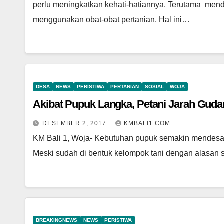
perlu meningkatkan kehati-hatiannya. Terutama men
menggunakan obat-obat pertanian. Hal ini…
DESA
NEWS
PERISTIWA
PERTANIAN
SOSIAL
WOJA
Akibat Pupuk Langka, Petani Jarah Gud
DESEMBER 2, 2017
KMBALI1.COM
KM Bali 1, Woja- Kebutuhan pupuk semakin mendesak,
Meski sudah di bentuk kelompok tani dengan alasa
BREAKINGNEWS
NEWS
PERISTIWA