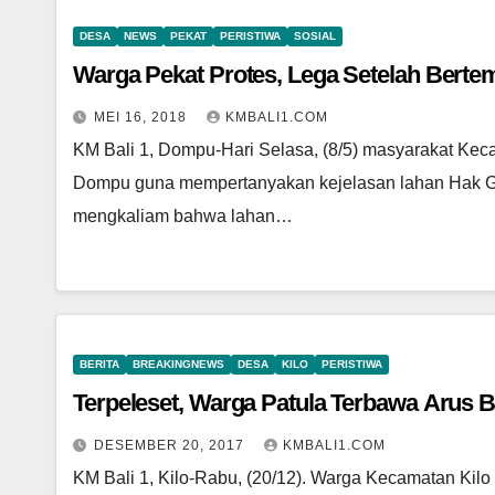
DESA
NEWS
PEKAT
PERISTIWA
SOSIAL
Warga Pekat Protes, Lega Setelah Berte
MEI 16, 2018
KMBALI1.COM
KM Bali 1, Dompu-Hari Selasa, (8/5) masyarakat K
Dompu guna mempertanyakan kejelasan lahan Hak G
mengkaliam bahwa lahan…
BERITA
BREAKINGNEWS
DESA
KILO
PERISTIWA
Terpeleset, Warga Patula Terbawa Arus B
DESEMBER 20, 2017
KMBALI1.COM
KM Bali 1, Kilo-Rabu, (20/12). Warga Kecamatan Kil