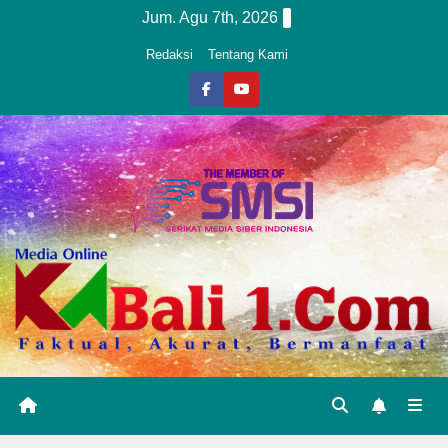
Skip
Jum. Agu 7th, 2026
to
Redaksi
Tentang Kami
content