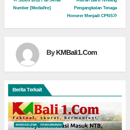
Navigasi
Number [Mediafire]
Pengangkatan Tenaga
pos
Honorer Menjadi CPNS
By
KMBali1.Com
Berita Terkait
MANGGELEWA
PENGUMUMAN