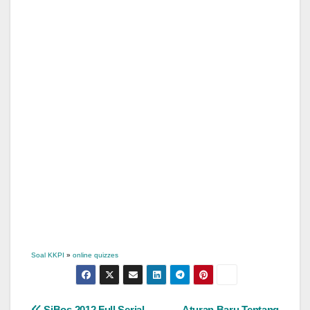
Soal KKPI
»
online quizzes
SiBos 2012 Full Serial
Aturan Baru Tentang