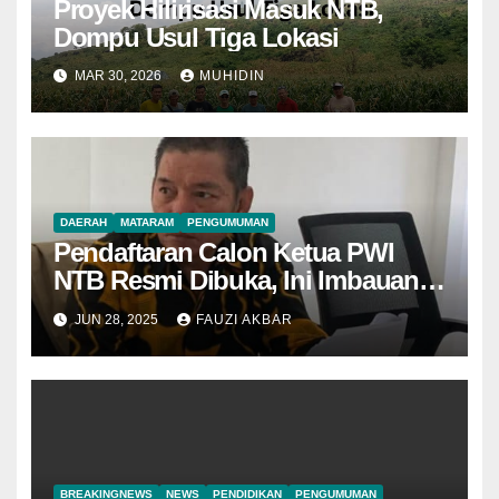
Proyek Hilirisasi Masuk NTB,
Dompu Usul Tiga Lokasi
MAR 30, 2026
MUHIDIN
DAERAH
MATARAM
PENGUMUMAN
Pendaftaran Calon Ketua PWI
NTB Resmi Dibuka, Ini Imbauan
Panitia
JUN 28, 2025
FAUZI AKBAR
BREAKINGNEWS
NEWS
PENDIDIKAN
PENGUMUMAN