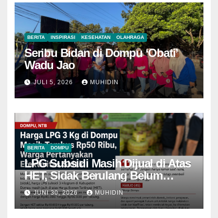
BERITA
INSPIRASI
KESEHATAN
OLAHRAGA
Seribu Bidan di Dompu ‘Obati’
Wadu Jao
JULI 5, 2026
MUHIDIN
BERITA
DOMPU
LPG Subsidi Masih Dijual di Atas
HET, Sidak Berulang Belum
Mampu Menekan Harga
JUNI 30, 2026
MUHIDIN