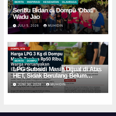
BERITA
INSPIRASI
KESEHATAN
OLAHRAGA
Seribu Bidan di Dompu ‘Obati’
Wadu Jao
JULI 5, 2026
MUHIDIN
BERITA
DOMPU
LPG Subsidi Masih Dijual di Atas
HET, Sidak Berulang Belum
Mampu Menekan Harga
JUNI 30, 2026
MUHIDIN