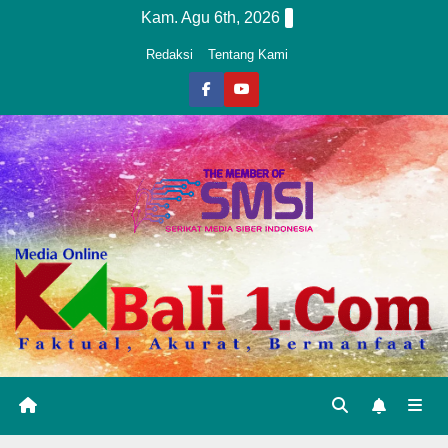
Skip
Kam. Agu 6th, 2026
to
Redaksi
Tentang Kami
content