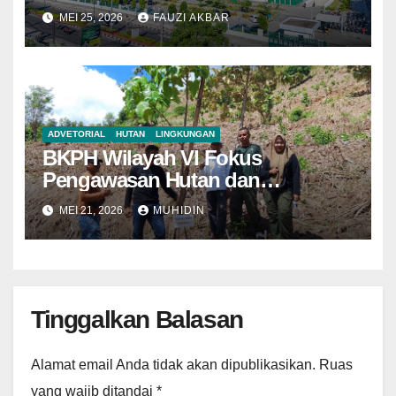
Tegaskan Semua Sesuai
MEI 25, 2026
FAUZI AKBAR
Prosedur
ADVETORIAL
HUTAN
LINGKUNGAN
BKPH Wilayah VI Fokus
Pengawasan Hutan dan
Pemantauan Demplot di KH Riwo
MEI 21, 2026
MUHIDIN
Tinggalkan Balasan
Alamat email Anda tidak akan dipublikasikan.
Ruas
yang wajib ditandai
*