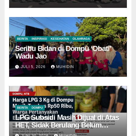
BERITA
INSPIRASI
KESEHATAN
OLAHRAGA
Seribu Bidan di Dompu ‘Obati’
Wadu Jao
JULI 5, 2026
MUHIDIN
BERITA
DOMPU
LPG Subsidi Masih Dijual di Atas
HET, Sidak Berulang Belum
Mampu Menekan Harga
JUNI 30, 2026
MUHIDIN