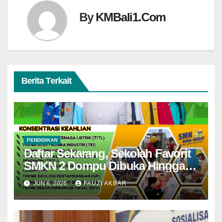
By
KMBali1.Com
Berita Terkait
PENDIDIKAN
Daftar Sekarang, Sekolah Favorit
SMKN 2 Dompu Dibuka Hingga
Akhir Juni
JUN 6, 2026
FAUZI AKBAR