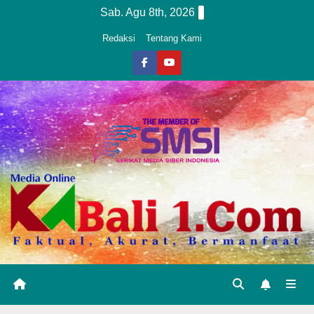
Skip
Sab. Agu 8th, 2026
to
Redaksi
Tentang Kami
content