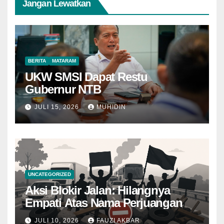
Jangan Lewatkan
BERITA
MATARAM
UKW SMSI Dapat Restu
Gubernur NTB
JULI 15, 2026
MUHIDIN
UNCATEGORIZED
Aksi Blokir Jalan: Hilangnya
Empati Atas Nama Perjuangan
JULI 10, 2026
FAUZI AKBAR