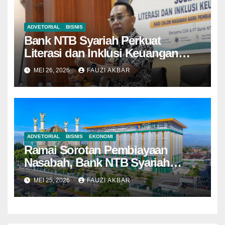
ADVETORIAL
BISNIS
Bank NTB Syariah Perkuat
Literasi dan Inklusi Keuangan
Syariah di Kota Bima
MEI 26, 2026
FAUZI AKBAR
ADVETORIAL
BISNIS
EKONOMI
Ramai Sorotan Pembiayaan
Nasabah, Bank NTB Syariah
Tegaskan Semua Sesuai
MEI 25, 2026
FAUZI AKBAR
Prosedur