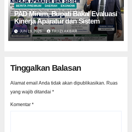
BERITA PREMIUM
DAERAH
EKONOMI
PAD Minim, Bupati Bakal Evaluasi
Kinerja Aparatur dan Sistem
JUN 19, 2026
FAUZI AKBAR
Tinggalkan Balasan
Alamat email Anda tidak akan dipublikasikan.
Ruas
yang wajib ditandai
*
Komentar
*