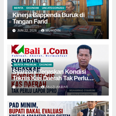
BERITA
EKONOMI
UNCATEGORIZED
Kinerja Bappenda Buruk di
Tangan Farid
JUN 22, 2026
MUHIDIN
BERITA PREMIUM
EKONOMI
Syahroni Tegaskan Kondisi
Teknis Kas Daerah Tak Perlu
Lapor DPRD
JUN 20, 2026
FAUZI AKBAR