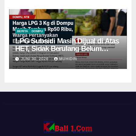
BERITA
DOMPU
LPG Subsidi Masih Dijual di Atas
HET, Sidak Berulang Belum
Mampu Menekan Harga
JUNI 30, 2026
MUHIDIN