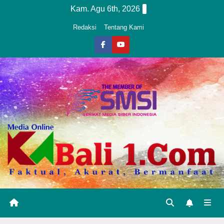
Skip
Kam. Agu 6th, 2026
to
Redaksi
Tentang Kami
content