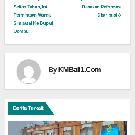
Navigasi
Setiap Tahun, Ini
Desakan Reformasi
pos
Permintaan Warga
Distribusi
Simpasai Ke Bupati
Dompu
By
KMBali1.Com
Berita Terkait