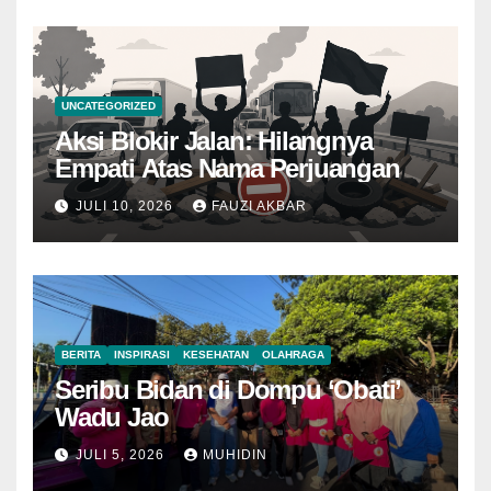
UNCATEGORIZED
Aksi Blokir Jalan: Hilangnya
Empati Atas Nama Perjuangan
JULI 10, 2026
FAUZI AKBAR
BERITA
INSPIRASI
KESEHATAN
OLAHRAGA
Seribu Bidan di Dompu ‘Obati’
Wadu Jao
JULI 5, 2026
MUHIDIN