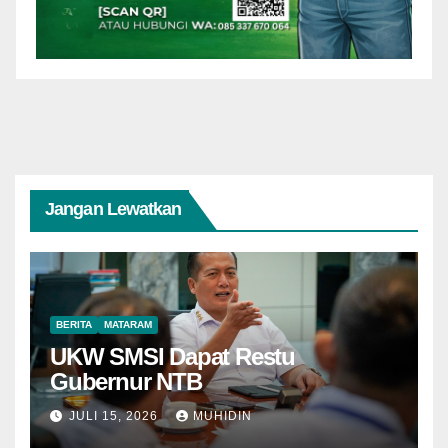
Jangan Lewatkan
BERITA
MATARAM
UKW SMSI Dapat Restu
Gubernur NTB
JULI 15, 2026
MUHIDIN