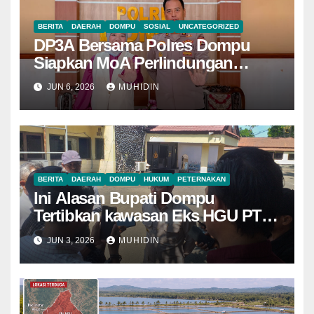
BERITA
DAERAH
DOMPU
SOSIAL
UNCATEGORIZED
DP3A Bersama Polres Dompu
Siapkan MoA Perlindungan
Perempuan dan Anak
JUN 6, 2026
MUHIDIN
BERITA
DAERAH
DOMPU
HUKUM
PETERNAKAN
Ini Alasan Bupati Dompu
Tertibkan kawasan Eks HGU PT
Lawata Permai
JUN 3, 2026
MUHIDIN