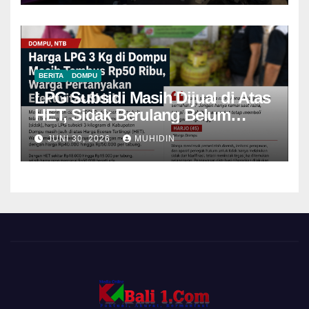
BERITA
DOMPU
LPG Subsidi Masih Dijual di Atas
HET, Sidak Berulang Belum
Mampu Menekan Harga
JUNI 30, 2026
MUHIDIN