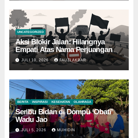
UNCATEGORIZED
Aksi Blokir Jalan: Hilangnya
Empati Atas Nama Perjuangan
JULI 10, 2026
FAUZI AKBAR
BERITA
INSPIRASI
KESEHATAN
OLAHRAGA
Seribu Bidan di Dompu ‘Obati’
Wadu Jao
JULI 5, 2026
MUHIDIN