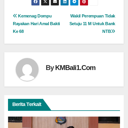
Navigasi
Kemenag Dompu
Wakil Perempuan Tidak
Rayakan Hari Amal Bakti
Setuju 11 M Untuk Bank
pos
Ke 68
NTB
By
KMBali1.Com
Berita Terkait