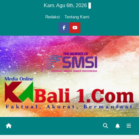
Skip
Kam. Agu 6th, 2026
to
Redaksi
Tentang Kami
content