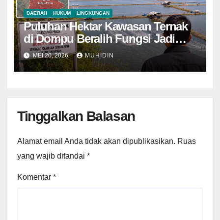
DAERAH
HUKUM
LINGKUNGAN
Puluhan Hektar Kawasan Ternak
di Dompu Beralih Fungsi Jadi
Tambak Udang
MEI 20, 2026
MUHIDIN
Tinggalkan Balasan
Alamat email Anda tidak akan dipublikasikan.
Ruas
yang wajib ditandai
*
Komentar
*