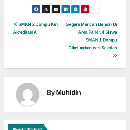
Navigasi
SMKN 2 Dompu Kini
Gegara Mencuri Bensin Di
Akreditasi A
Area Parkir, 4 Siswa
pos
SMAN 1 Dompu
Dikeluarkan dari Sekolah
By
Muhidin
Berita Terkait