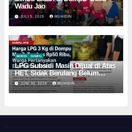
Wadu Jao
JULI 5, 2026
MUHIDIN
BERITA
DOMPU
LPG Subsidi Masih Dijual di Atas
HET, Sidak Berulang Belum
Mampu Menekan Harga
JUNI 30, 2026
MUHIDIN