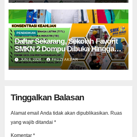
PENDIDIKAN
Daftar Sekarang, Sekolah Favorit
SMKN 2 Dompu Dibuka Hingga
Akhir Juni
JUN 6, 2026
FAUZI AKBAR
Tinggalkan Balasan
Alamat email Anda tidak akan dipublikasikan.
Ruas
yang wajib ditandai
*
Komentar
*