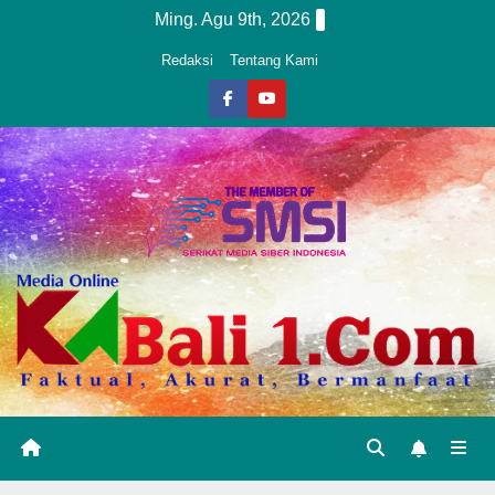
Skip
Ming. Agu 9th, 2026
to
Redaksi
Tentang Kami
content