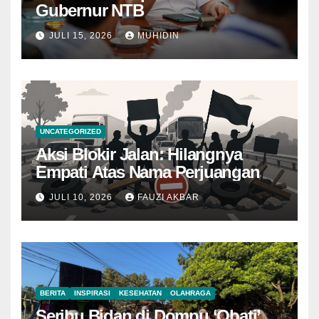
Gubernur NTB
JULI 15, 2026
MUHIDIN
UNCATEGORIZED
Aksi Blokir Jalan: Hilangnya
Empati Atas Nama Perjuangan
JULI 10, 2026
FAUZI AKBAR
BERITA
INSPIRASI
KESEHATAN
OLAHRAGA
Seribu Bidan di Dompu ‘Obati’