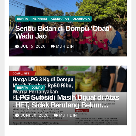
BERITA
INSPIRASI
KESEHATAN
OLAHRAGA
Seribu Bidan di Dompu ‘Obati’
Wadu Jao
JULI 5, 2026
MUHIDIN
BERITA
DOMPU
LPG Subsidi Masih Dijual di Atas
HET, Sidak Berulang Belum
Mampu Menekan Harga
JUNI 30, 2026
MUHIDIN