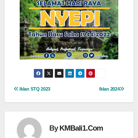
Navigasi
Iklan STQ 2023
Iklan 2024
pos
By
KMBali1.Com