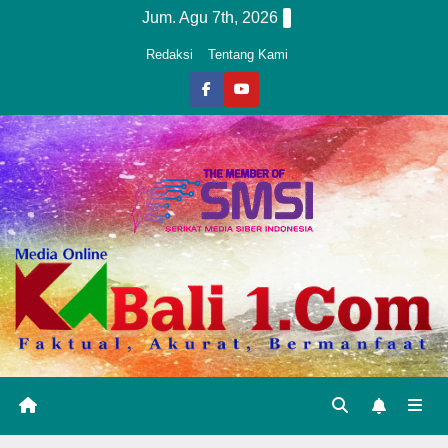
Skip
Jum. Agu 7th, 2026
to
Redaksi
Tentang Kami
content