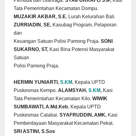
Pemuda dan Olahraga.
SYAIFURRAFI,I S.IP,
Kasi
Tata Pemerintahan Kecamatan Dompu.
MUZAKIR AKBAR, S.E
, Lurah Kelurahan Bali.
ZURRIADIN, SE,
Kasubag Program, Pelaporan
dan
Keuangan Satuan Polisi Pamong Praja.
SONI
SUKARNO, ST,
Kasi Bina Potensi Masyarakat
Satuan
Polisi Pamong Praja.
HERMIN YUNIARTI,
S.KM
, Kepala UPTD
Puskesmas Kempo.
ALAMSYAH,
S.KM
,
Kasi
Tata Pemerintahan Kecamatan Kilo.
WIWIK
SUMBAWATI, A.Md.Keb
, Kepala UPTD
Puskesmas Calabai.
SYAFRUDDIN, AMK,
Kasi
Pemberdayaan Masyarakat Kecamatan Pekat.
SRI ASTINI, S.Sos