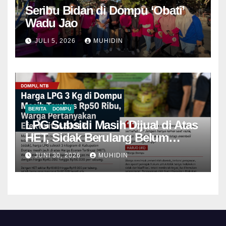
Seribu Bidan di Dompu ‘Obati’
Wadu Jao
JULI 5, 2026
MUHIDIN
BERITA
DOMPU
LPG Subsidi Masih Dijual di Atas
HET, Sidak Berulang Belum
Mampu Menekan Harga
JUNI 30, 2026
MUHIDIN