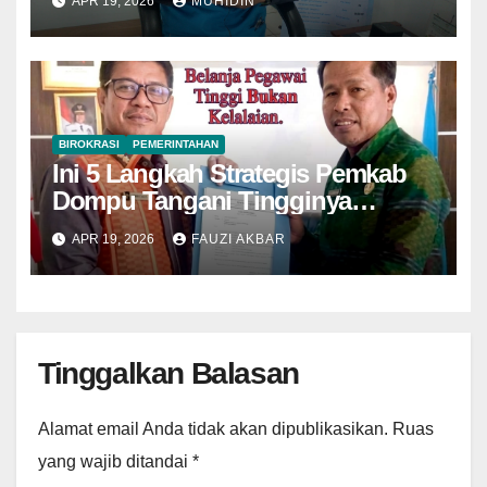
APR 19, 2026
MUHIDIN
BIROKRASI
PEMERINTAHAN
Ini 5 Langkah Strategis Pemkab
Dompu Tangani Tingginya
Belanja Pegawai Tahun Depan
APR 19, 2026
FAUZI AKBAR
Tinggalkan Balasan
Alamat email Anda tidak akan dipublikasikan.
Ruas
yang wajib ditandai
*