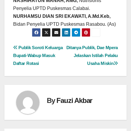
NASHIHATUN MANAH, AMG,
Nutrisionis
Penyelia UPTD Puskesmas Calabai.
NURHAMSU DIAN SRI EKAWATI, A.Md.Keb,
Bidan Penyelia UPTD Puskesmas Rasabou. (As)
Navigasi
Publik Soroti Keluarga
Ditanya Publik, Dae Mpera
Bupati-Wabup Masuk
Jelaskan Istilah Pelaku
pos
Daftar Rotasi
Usaha Miskin
By
Fauzi Akbar