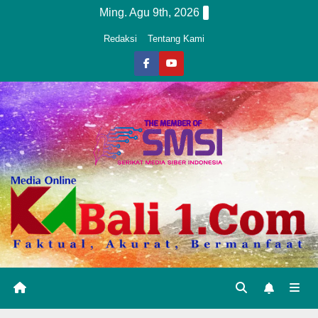
Skip
Ming. Agu 9th, 2026
to
Redaksi
Tentang Kami
content