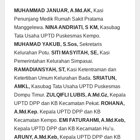
MUHAMMAD JANUAR, A.Md.AK,
Kasi
Penunjang Medik Rumah Sakit Pratama
Manggelewa.
NINA ANDRIATI, S KM,
Kasubag
Tata Usaha UPTD Puskesmas Kempo.
MUHAMAD YAKUB, S.Sos,
Sekretaris
Kelurahan Potu.
SITI MASYITAH, SE,
Kasi
Pemerintahan Kelurahan Simpasai.
RAMADIANSYAH, ST,
Kasi Ketentraman dan
Ketertiban Umum Kelurahan Bada.
SRIATUN,
AMKL,
Kasubag Tata Usaha UPTD Puskesmas
Dompu Timur.
ZULQIFLI LUBIS, A.Md.Gz,
Kepala
UPTD DPP dan KB Kecamatan Pekat.
ROHANA,
A.Md.Kep.
Kepala UPTD DPP dan KB
Kecamatan Kempo.
EMI FATURAHMI, A.Md.Keb,
Kepala UPTD DPP dan KB Kecamatan Hu’u.
ARUNY, A.Md.Keb,
Kepala UPTD DPP dan KB