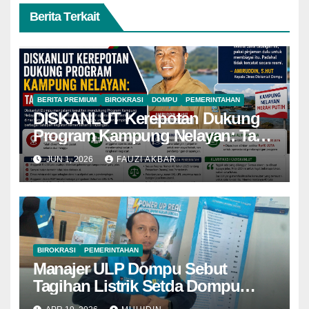
Berita Terkait
BERITA PREMIUM
BIROKRASI
DOMPU
PEMERINTAHAN
DISKANLUT Kerepotan Dukung
Program Kampung Nelayan: Tak
Ada Biaya Pendampingan
JUN 1, 2026
FAUZI AKBAR
BIROKRASI
PEMERINTAHAN
Manajer ULP Dompu Sebut
Tagihan Listrik Setda Dompu
Ndak Sampai Rp 3 Milyar