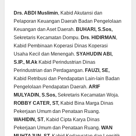
Drs. ABDI Muslimin
, Kabid Akutansi dan
Pelaporan Keuangan Daerah Badan Pengelolaan
Keuangan dan Aset Daerah.
BUHARI, S.Sos,
Sekretaris Kecamatan Dompu.
Drs. HIDIRMAN
,
Kabid Pembinaan Koperasi Dinas Koperasi
Usaha Kecil dan Menengah.
SYAHUDIN ABI,
S.IP., M.Ak
Kabid Perindustrian Dinas
Perindustrian dan Perdagangan.
FAUZI, SE,
Kabid Retribusi dan Pendapatan Lain-lain Badan
Pengelolaan Pendapatan Daerah.
ARIF
MULYADIN, S.Sos,
Sekretaris Kecamatan Woja.
ROBBY CATER, ST,
Kabid Bina Marga Dinas
Pekerjaan Umum dan Penataan Ruang.
WAHIDIN, ST
, Kabid Cipta Karya Dinas
Pekerjaan Umum dan Penataan Ruang.
WAN
MUHTAJUN, ST,
Kabid Kedaruratan dan Logsitik