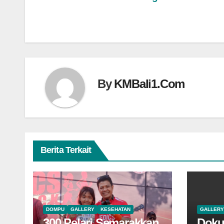
Navigasi
pos
By
KMBali1.Com
Berita Terkait
DOMPU
GALLERY
KESEHATAN
GALLERY
300 Pelari Semarakkan
Doku