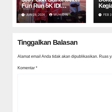
Fun Run 5K IDI
Kegia
Dompu, Cahaya Sakral
JUN 28, 2026
MUHIDIN
FEB 1
Raih Penghargaan
Tinggalkan Balasan
Alamat email Anda tidak akan dipublikasikan.
Ruas y
Komentar
*