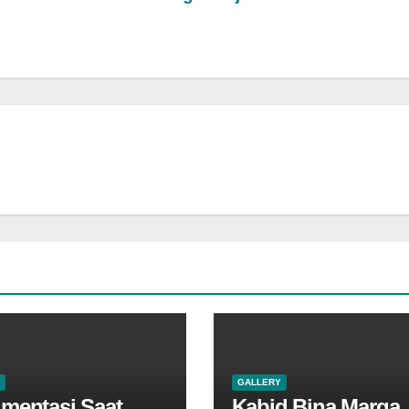
GALLERY
mentasi Saat
Kabid Bina Marga