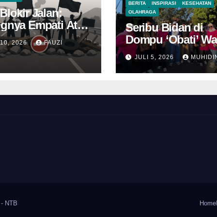
BERITA
INSPIRASI
KESEHATAN
Blokir Jalan:
OLAHRAGA
ngnya Empati Atas
Seribu Bidan di
 Perjuangan
Dompu ‘Obati’ W
 10, 2026
FAUZI
Jao
JULI 5, 2026
MUHIDI
 - NTB
Home