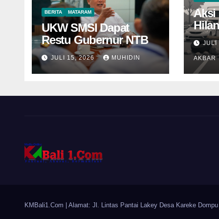
Aksi 
BERITA
MATARAM
Hila
UKW SMSI Dapat
Nama
Restu Gubernur NTB
JULI
JULI 15, 2026
MUHIDIN
AKBAR
KMBali1.Com
| Alamat: Jl. Lintas Pantai Lakey Desa Kareke Dompu