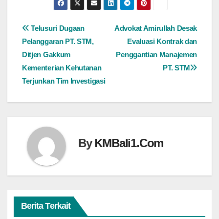
Navigasi
Telusuri Dugaan
Advokat Amirullah Desak
Pelanggaran PT. STM,
Evaluasi Kontrak dan
pos
Ditjen Gakkum
Penggantian Manajemen
Kementerian Kehutanan
PT. STM
Terjunkan Tim Investigasi
By
KMBali1.Com
Berita Terkait