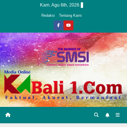
Skip
Kam. Agu 6th, 2026
to
Redaksi
Tentang Kami
content