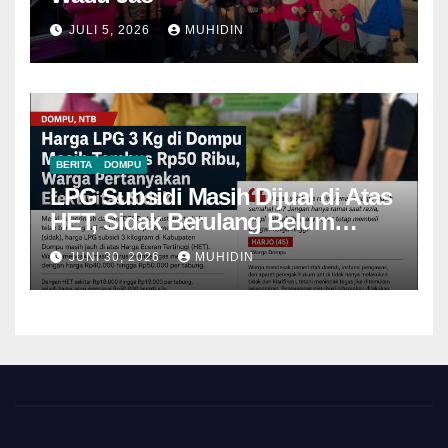
JULI 5, 2026
MUHIDIN
BERITA
DOMPU
LPG Subsidi Masih Dijual di Atas
HET, Sidak Berulang Belum
Mampu Menekan Harga
JUNI 30, 2026
MUHIDIN