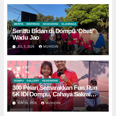
BERITA
INSPIRASI
KESEHATAN
OLAHRAGA
Seribu Bidan di Dompu ‘Obati’
Wadu Jao
JUL 5, 2026
MUHIDIN
DOMPU
GALLERY
KESEHATAN
300 Pelari Semarakkan Fun Run
5K IDI Dompu, Cahaya Sakral
Raih Penghargaan
JUN 28, 2026
MUHIDIN