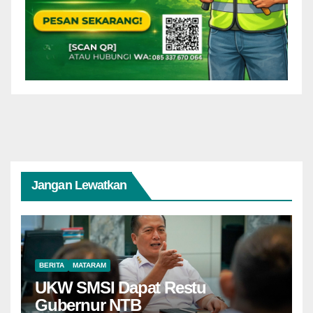
Jangan Lewatkan
BERITA
MATARAM
UKW SMSI Dapat Restu
Gubernur NTB