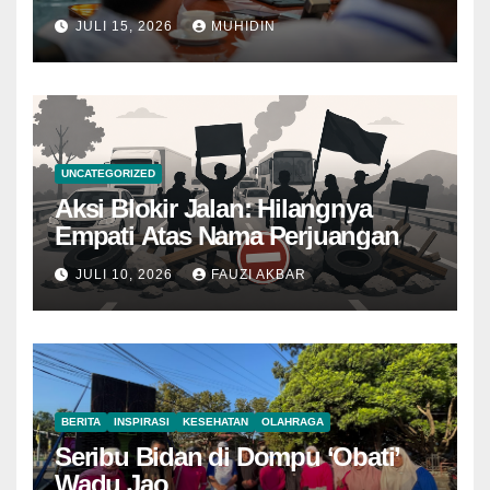
JULI 15, 2026
MUHIDIN
UNCATEGORIZED
Aksi Blokir Jalan: Hilangnya
Empati Atas Nama Perjuangan
JULI 10, 2026
FAUZI AKBAR
BERITA
INSPIRASI
KESEHATAN
OLAHRAGA
Seribu Bidan di Dompu ‘Obati’
Wadu Jao