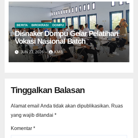
BERITA
BIROKRASI
DOMPU
Disnaker Dompu Gelar Pelatihan
Vokasi Nasional Batch
JUN 23, 2026
KMB
Tinggalkan Balasan
Alamat email Anda tidak akan dipublikasikan.
Ruas
yang wajib ditandai
*
Komentar
*