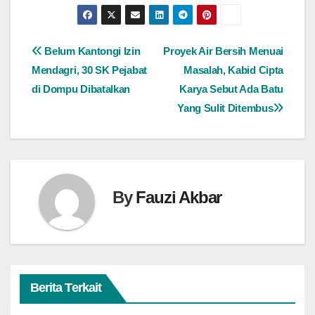
Navigasi
Belum Kantongi Izin
Proyek Air Bersih Menuai
Mendagri, 30 SK Pejabat
Masalah, Kabid Cipta
pos
di Dompu Dibatalkan
Karya Sebut Ada Batu
Yang Sulit Ditembus
By
Fauzi Akbar
Berita Terkait