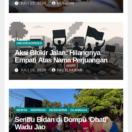
JULI 15, 2026
MUHIDIN
UNCATEGORIZED
Aksi Blokir Jalan: Hilangnya
Empati Atas Nama Perjuangan
JULI 10, 2026
FAUZI AKBAR
BERITA
INSPIRASI
KESEHATAN
OLAHRAGA
Seribu Bidan di Dompu ‘Obati’
Wadu Jao