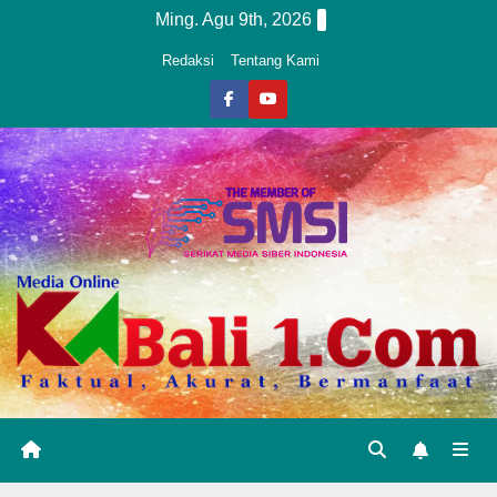
Skip
Ming. Agu 9th, 2026
to
Redaksi
Tentang Kami
content