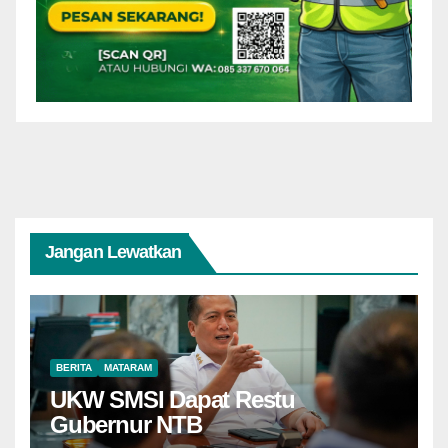
Jangan Lewatkan
BERITA
MATARAM
UKW SMSI Dapat Restu
Gubernur NTB