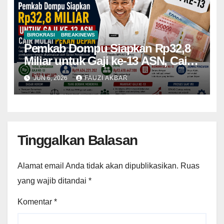
BIROKRASI
BREAKINEWS
Pemkab Dompu Siapkan Rp32,8
Miliar untuk Gaji ke-13 ASN, Cair
Mulai Pekan Depan
JUN 6, 2026
FAUZI AKBAR
Tinggalkan Balasan
Alamat email Anda tidak akan dipublikasikan.
Ruas
yang wajib ditandai
*
Komentar
*