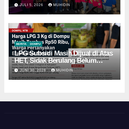
JULI 5, 2026
MUHIDIN
BERITA
DOMPU
LPG Subsidi Masih Dijual di Atas
HET, Sidak Berulang Belum
Mampu Menekan Harga
JUNI 30, 2026
MUHIDIN